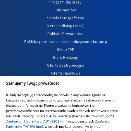
Program dla prasy
Dla mediów
Serwis fotograficzny
Merchandising (znaki)
Polityka Prywatności
Polityka przeciwdziałania nadużyciom i korupcji
Sklep TVP
Biuro Reklamy
Oferta Dystrybucyjna
Oferta Handlowa
Dostępność
Szanujemy Twoją prywatność
Moje zgody
Kliknij "Akceptuję i przechodzę do serwisu", aby wyrazić zgody na
Procedura zgłoszeń wewnętrznych
korzystanie z technologii automatycznego śledzenia i zbierania danych,
dostęp do informacji na Twoim urządzeniu końcowym i ich
przechowywanie oraz na przetwarzanie Twoich danych osobowych przez
nas, czyli Telewizję Polską S.A. w likwidacji (zwaną dalej również „TVP”),
Zaufanych Partnerów z IAB* (1201 firm)
oraz pozostałych
Zaufanych
Partnerów TVP (93 firm)
, w celach marketingowych (w tym do