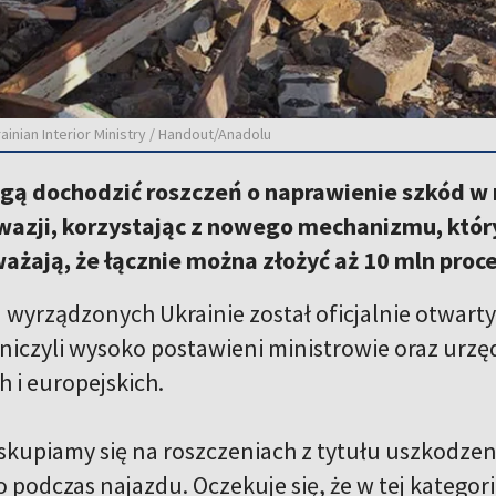
inian Interior Ministry / Handout/Anadolu
gą dochodzić roszczeń o naprawienie szkód w
inwazji, korzystając z nowego mechanizmu, któ
ważają, że łącznie można złożyć aż 10 mln pro
d wyrządzonych Ukrainie został oficjalnie otwart
niczyli wysoko postawieni ministrowie oraz urzęd
 i europejskich.
kupiamy się na roszczeniach z tytułu uszkodzeni
podczas najazdu. Oczekuje się, że w tej kategorii