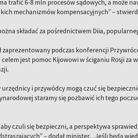
 ma trafić 6-8 mln procesów sądowych, a może naw
akich mechanizmów kompensacyjnych” – stwierdzi
ożna składać za pośrednictwem Diia, popularne
ał zaprezentowany podczas konferencji Przywróce
j celem jest pomoc Kijowowi w ściganiu Rosji za 
zji.
y urzędnicy i przywódcy mogą czuć się bezpieczni
ynarodowej staramy się pozbawić ich tego poczuc
aby czuli się bezpieczni, a perspektywa sprawiedl
straszających” – dodał minister. „Jeśli będą wie