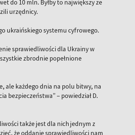
et do 10 mln. Byłby to największy ze
li urzędnicy.
go ukraińskiego systemu cyfrowego.
nie sprawiedliwości dla Ukrainy w
wszystkie zbrodnie popełnione
e, ale każdego dnia na polu bitwy, na
ia bezpieczeństwa” – powiedział D.
iwości także jest dla nich jednym z
dzieć, że oddanie sprawiedliwości nam