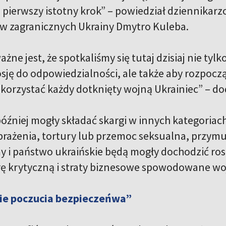
o pierwszy istotny krok” – powiedział dziennikar
aw zagranicznych Ukrainy Dmytro Kuleba.
żne jest, że spotkaliśmy się tutaj dzisiaj nie tyl
sję do odpowiedzialności, ale także aby rozpocz
skorzystać każdy dotknięty wojną Ukrainiec” – do
óźniej mogły składać skargi w innych kategoriach,
rażenia, tortury lub przemoc seksualna, przymus
y i państwo ukraińskie będą mogły dochodzić ro
rę krytyczną i straty biznesowe spowodowane wo
e poczucia bezpieczeńwa”