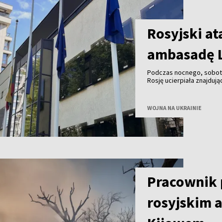
Rosyjski at
ambasadę L
Podczas nocnego, sobot
Rosję ucierpiała znajduj
minister spraw zagranicz
WOJNA NA UKRAINIE
Pracownik p
rosyjskim 