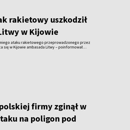
ak rakietowy uszkodził
itwy w Kijowie
niego ataku rakietowego przeprowadzonego przez
ąca się w Kijowie ambasada Litwy – poinformował
nych Kęstutis Budrys.
olskiej firmy zginął w
ataku na poligon pod