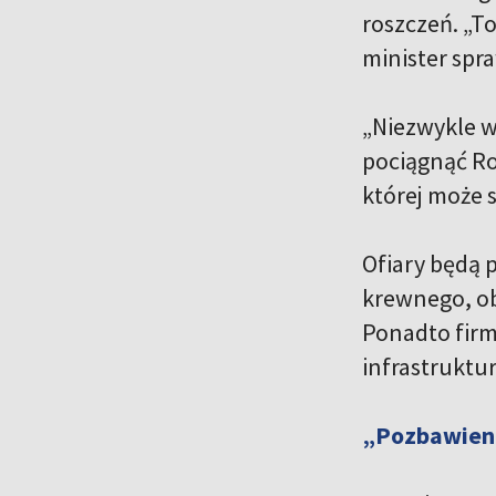
roszczeń. „T
minister spr
„Niezwykle wa
pociągnąć Ro
której może 
Ofiary będą p
krewnego, ob
Ponadto firm
infrastruktu
„Pozbawieni