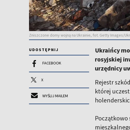
Zniszczone domy wojną na Ukrainie, fot. Getty Images/Ukra
Ukraińcy mo
UDOSTĘPNIJ
rosyjskiej 
FACEBOOK
urzędnicy u
X
Rejestr szkó
której uczest
WYŚLIJ MAILEM
holenderskich
Początkowo s
mieszkalnego 