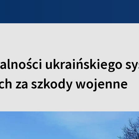
INFO WILNO
WILNO NA DZIEŃ DOBRY
PROGRAMY
ZGŁOŚ
alności ukraińskiego s
h za szkody wojenne