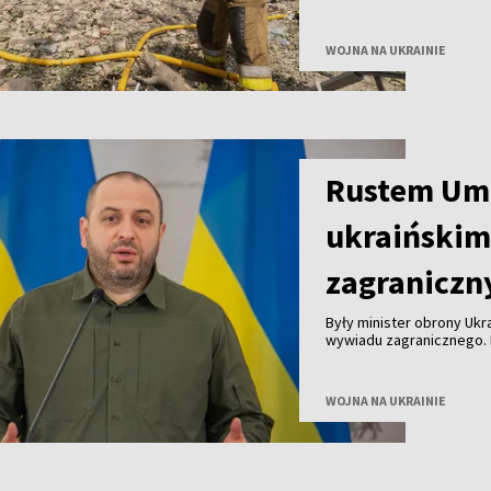
ranne – poinformowały w
WOJNA NA UKRAINIE
Rustem Um
ukraiński
zagranicz
Były minister obrony Uk
wywiadu zagranicznego. 
Zełenski podczas wystąp
WOJNA NA UKRAINIE