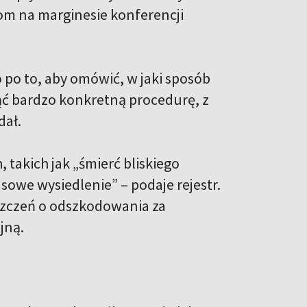
zom na marginesie konferencji
ko po to, aby omówić, w jaki sposób
ąć bardzo konkretną procedurę, z
dał.
 takich jak „śmierć bliskiego
owe wysiedlenie” – podaje rejestr.
szczeń o odszkodowania za
jną.