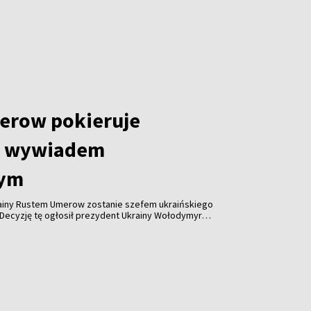
e wtorek władze.
erow pokieruje
m wywiadem
nym
rainy Rustem Umerow zostanie szefem ukraińskiego
Decyzję tę ogłosił prezydent Ukrainy Wołodymyr
ienia telewizyjnego.