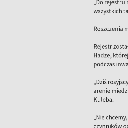
„Do rejestru
wszystkich t
Roszczenia m
Rejestr zost
Hadze, które
podczas inwa
„Dziś rosyjsc
arenie międz
Kuleba.
„Nie chcemy, 
czynników od