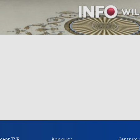
ment TVP
Konkursy
Centrum i