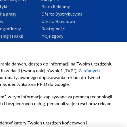
tyki
Biuro Reklamy
la prasy
Oferta Dystrybucyjna
ów
Oferta Handlowa
tograficzny
Dostępność
sing (znaki)
Moje zgody
Prywatności
Procedura zgłoszeń
wewnętrznych
przeciwdziałania
m i korupcji
ierania danych, dostęp do informacji na Twoim urządzeniu
likwidacji (zwaną dalej również „TVP”),
Zaufanych
zautomatyzowanego dopasowania reklam do Twoich
 nas identyfikatora PPID do Google.
em”, w tym informacje zapisywane za pomocą technologii
 bezpiecznych usług, personalizację treści oraz reklam,
, identyfikatory Twoich urządzeń końcowych i