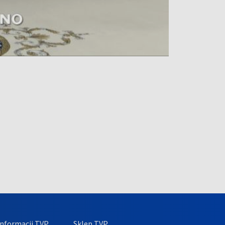
nformacji TVP
Sklep TVP