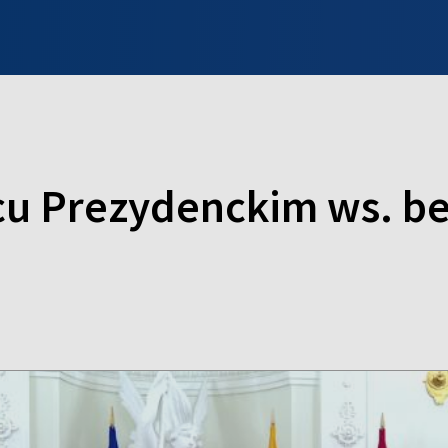
INFO WILNO
WILNO NA DZIEŃ DOBRY
PROGRAMY
ZGŁOŚ
cu Prezydenckim ws. b