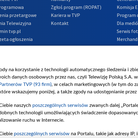
Programowa
Zgłoś program (ROPAT)
Komisja E
enia przetargowe
Kariera w TVP
Program d
ia Telewizyjna
Kontakt
Dla medi
min tvp.pl
Serwis fo
zeta ogłoszenia
Merchandi
acje o nadawcy
Polityka 
Polityka 
nadużycio
gody na korzystanie z technologii automatycznego śledzenia i zb
ch danych osobowych przez nas, czyli Telewizję Polską S.A. w 
Partnerów TVP (93 firm)
, w celach marketingowych (w tym do 
 które wskazujemy poniżej, a także zgody na udostępnianie przez
Ciebie naszych
poszczególnych serwisów
zwanych dalej „Portal
dobnych technologii umożliwiających świadczenie dopasowanych i
lizowanie ruchu w Internecie.
Ciebie
poszczególnych serwisów
na Portalu, takie jak adresy IP