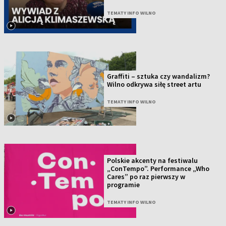
TEMATY INFO WILNO
Graffiti – sztuka czy wandalizm?
Wilno odkrywa siłę street artu
TEMATY INFO WILNO
Polskie akcenty na festiwalu
„ConTempo”. Performance „Who
Cares” po raz pierwszy w
programie
TEMATY INFO WILNO