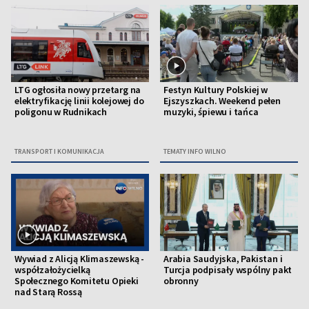
LTG ogłosiła nowy przetarg na
Festyn Kultury Polskiej w
elektryfikację linii kolejowej do
Ejszyszkach. Weekend pełen
poligonu w Rudnikach
muzyki, śpiewu i tańca
TRANSPORT I KOMUNIKACJA
TEMATY INFO WILNO
Wywiad z Alicją Klimaszewską -
Arabia Saudyjska, Pakistan i
współzałożycielką
Turcja podpisały wspólny pakt
Społecznego Komitetu Opieki
obronny
nad Starą Rossą