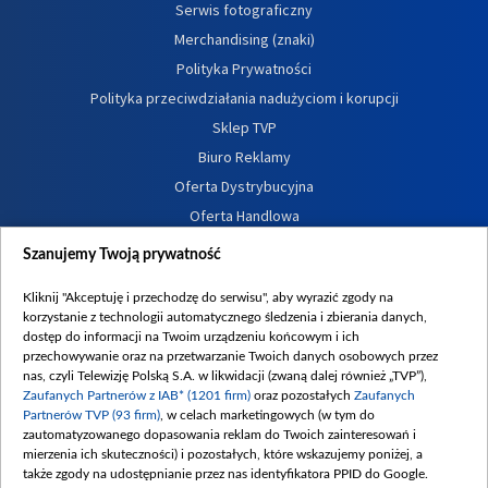
Serwis fotograficzny
Merchandising (znaki)
Polityka Prywatności
Polityka przeciwdziałania nadużyciom i korupcji
Sklep TVP
Biuro Reklamy
Oferta Dystrybucyjna
Oferta Handlowa
Dostępność
Szanujemy Twoją prywatność
Moje zgody
Kliknij "Akceptuję i przechodzę do serwisu", aby wyrazić zgody na
Procedura zgłoszeń wewnętrznych
korzystanie z technologii automatycznego śledzenia i zbierania danych,
dostęp do informacji na Twoim urządzeniu końcowym i ich
przechowywanie oraz na przetwarzanie Twoich danych osobowych przez
nas, czyli Telewizję Polską S.A. w likwidacji (zwaną dalej również „TVP”),
Zaufanych Partnerów z IAB* (1201 firm)
oraz pozostałych
Zaufanych
Partnerów TVP (93 firm)
, w celach marketingowych (w tym do
zautomatyzowanego dopasowania reklam do Twoich zainteresowań i
mierzenia ich skuteczności) i pozostałych, które wskazujemy poniżej, a
także zgody na udostępnianie przez nas identyfikatora PPID do Google.