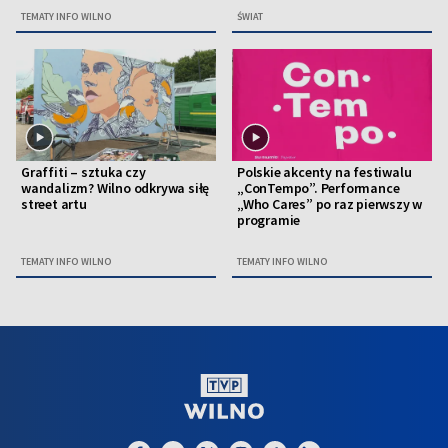
TEMATY INFO WILNO
ŚWIAT
Graffiti – sztuka czy
Polskie akcenty na festiwalu
wandalizm? Wilno odkrywa siłę
„ConTempo”. Performance
street artu
„Who Cares” po raz pierwszy w
programie
TEMATY INFO WILNO
TEMATY INFO WILNO