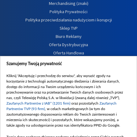
Merchandising (znaki)
Polityka Prywatności
Polityka przeciwdziałania nadużyciom i korupcji
Sklep TVP
Biuro Reklamy
Oferta Dystrybucyjna
Oferta Handlowa
Dostępność
Szanujemy Twoją prywatność
Moje zgody
Kliknij "Akceptuję i przechodzę do serwisu", aby wyrazić zgody na
Procedura zgłoszeń wewnętrznych
korzystanie z technologii automatycznego śledzenia i zbierania danych,
dostęp do informacji na Twoim urządzeniu końcowym i ich
przechowywanie oraz na przetwarzanie Twoich danych osobowych przez
nas, czyli Telewizję Polską S.A. w likwidacji (zwaną dalej również „TVP”),
Zaufanych Partnerów z IAB* (1201 firm)
oraz pozostałych
Zaufanych
Partnerów TVP (93 firm)
, w celach marketingowych (w tym do
zautomatyzowanego dopasowania reklam do Twoich zainteresowań i
mierzenia ich skuteczności) i pozostałych, które wskazujemy poniżej, a
także zgody na udostępnianie przez nas identyfikatora PPID do Google.