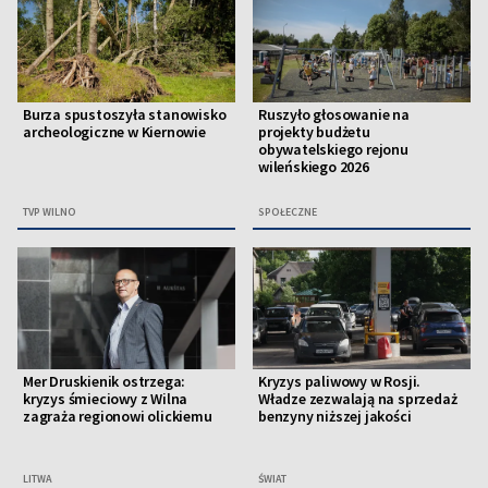
Burza spustoszyła stanowisko
Ruszyło głosowanie na
archeologiczne w Kiernowie
projekty budżetu
obywatelskiego rejonu
wileńskiego 2026
TVP WILNO
SPOŁECZNE
Mer Druskienik ostrzega:
Kryzys paliwowy w Rosji.
kryzys śmieciowy z Wilna
Władze zezwalają na sprzedaż
zagraża regionowi olickiemu
benzyny niższej jakości
LITWA
ŚWIAT