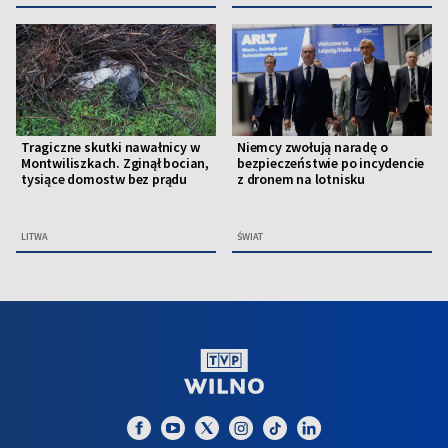
Tragiczne skutki nawałnicy w
Niemcy zwołują naradę o
Montwiliszkach. Zginął bocian,
bezpieczeństwie po incydencie
tysiące domostw bez prądu
z dronem na lotnisku
LITWA
ŚWIAT