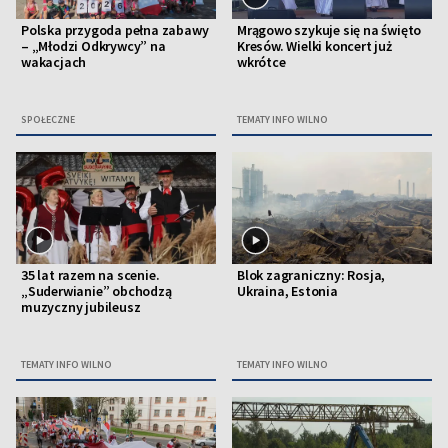
Polska przygoda pełna zabawy
Mrągowo szykuje się na święto
– „Młodzi Odkrywcy” na
Kresów. Wielki koncert już
wakacjach
wkrótce
SPOŁECZNE
TEMATY INFO WILNO
35 lat razem na scenie.
Blok zagraniczny: Rosja,
„Suderwianie” obchodzą
Ukraina, Estonia
muzyczny jubileusz
TEMATY INFO WILNO
TEMATY INFO WILNO