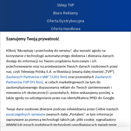
Sklep TVP
Biuro Reklamy
Oferta Dystrybucyjna
Oferta Handlowa
Dostępność
Szanujemy Twoją prywatność
Moje zgody
Kliknij "Akceptuję i przechodzę do serwisu", aby wyrazić zgody na
Procedura zgłoszeń wewnętrznych
korzystanie z technologii automatycznego śledzenia i zbierania danych,
dostęp do informacji na Twoim urządzeniu końcowym i ich
przechowywanie oraz na przetwarzanie Twoich danych osobowych przez
nas, czyli Telewizję Polską S.A. w likwidacji (zwaną dalej również „TVP”),
Zaufanych Partnerów z IAB* (1201 firm)
oraz pozostałych
Zaufanych
Partnerów TVP (93 firm)
, w celach marketingowych (w tym do
zautomatyzowanego dopasowania reklam do Twoich zainteresowań i
mierzenia ich skuteczności) i pozostałych, które wskazujemy poniżej, a
także zgody na udostępnianie przez nas identyfikatora PPID do Google.
Twoje dane osobowe zbierane podczas odwiedzania przez Ciebie naszych
poszczególnych serwisów
zwanych dalej „Portalem”, w tym informacje
zapisywane za pomocą technologii takich jak: pliki cookie, sygnalizatory
WWW lub innych podobnych technologii umożliwiających świadczenie
dopasowanych i bezpiecznych usług, personalizację treści oraz reklam,