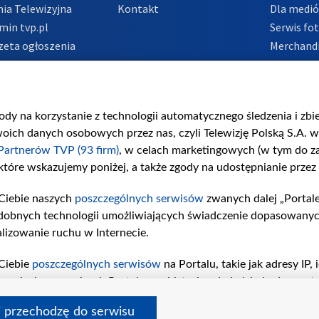
ia Telewizyjna
Kontakt
Dla medi
min tvp.pl
Serwis fo
zeta ogłoszenia
Merchandi
acje o nadawcy
Polityka 
Polityka 
nadużycio
gody na korzystanie z technologii automatycznego śledzenia i zb
ch danych osobowych przez nas, czyli Telewizję Polską S.A. w 
Partnerów TVP (93 firm)
, w celach marketingowych (w tym do 
 które wskazujemy poniżej, a także zgody na udostępnianie przez
Ciebie naszych
poszczególnych serwisów
zwanych dalej „Portal
dobnych technologii umożliwiających świadczenie dopasowanych i
lizowanie ruchu w Internecie.
Ciebie
poszczególnych serwisów
na Portalu, takie jak adresy IP
iwaniach w serwisach Portalu czy historia odwiedzin będą prze
tępujących celów i funkcji: przechowywania informacji na urząd
i przechodzę do serwisu
sonalizowanych reklam, tworzenia profilu spersonalizowanych t