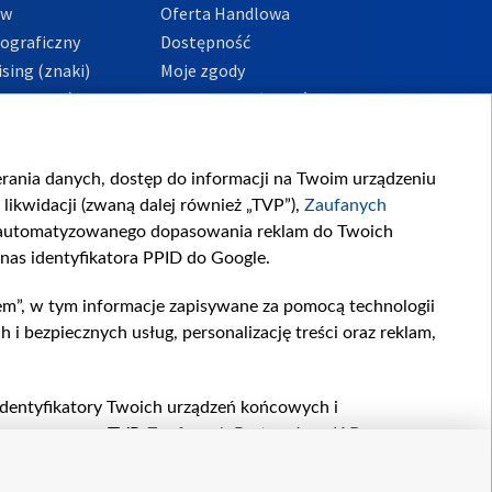
ów
Oferta Handlowa
tograficzny
Dostępność
sing (znaki)
Moje zgody
Prywatności
Procedura zgłoszeń
wewnętrznych
przeciwdziałania
m i korupcji
ierania danych, dostęp do informacji na Twoim urządzeniu
likwidacji (zwaną dalej również „TVP”),
Zaufanych
zautomatyzowanego dopasowania reklam do Twoich
 nas identyfikatora PPID do Google.
em”, w tym informacje zapisywane za pomocą technologii
 bezpiecznych usług, personalizację treści oraz reklam,
, identyfikatory Twoich urządzeń końcowych i
twarzane przez TVP,
Zaufanych Partnerów z IAB
oraz
zeniu lub dostęp do nich, wyboru podstawowych reklam,
reści, wyboru spersonalizowanych treści, pomiaru