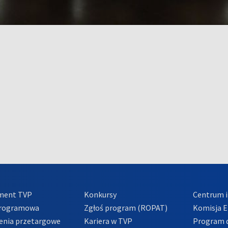
ment TVP
Konkursy
Centrum i
Programowa
Zgłoś program (ROPAT)
Komisja E
enia przetargowe
Kariera w TVP
Program d