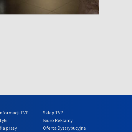
nformacji TVP
Sklep TVP
tyki
Biuro Reklamy
la prasy
Oferta Dystrybucyjna