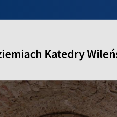
INFO WILNO
WILNO NA DZIEŃ DOBRY
PROGRAMY
ZGŁOŚ
iemiach Katedry Wileń