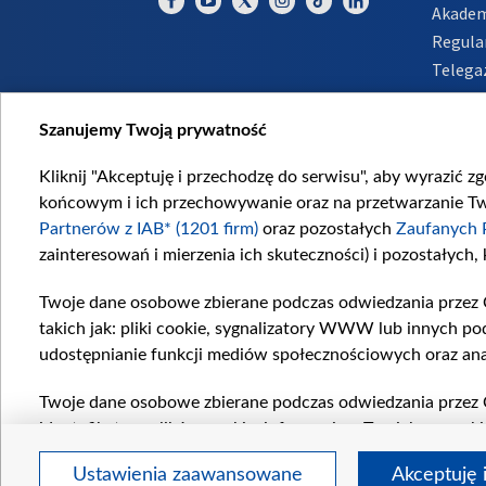
Akadem
Regula
Telega
Inform
Szanujemy Twoją prywatność
Kliknij "Akceptuję i przechodzę do serwisu", aby wyrazić z
końcowym i ich przechowywanie oraz na przetwarzanie Twoi
Partnerów z IAB* (1201 firm)
oraz pozostałych
Zaufanych 
zainteresowań i mierzenia ich skuteczności) i pozostałych,
Twoje dane osobowe zbierane podczas odwiedzania przez 
takich jak: pliki cookie, sygnalizatory WWW lub innych po
udostępnianie funkcji mediów społecznościowych oraz ana
Twoje dane osobowe zbierane podczas odwiedzania przez 
identyfikatory plików cookie, informacje o Twoich wyszuk
pozostałych
Zaufanych Partnerów TVP
dla realizacji nas
Ustawienia zaawansowane
Akceptuję 
wyboru spersonalizowanych reklam, tworzenia profilu sper