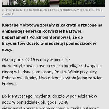
Ściana ambasady Rosji uszkodzona: Ataki koktajlami Mołotowa w Wilnie, fot. BNS/Tomas
Urbelionis
Koktajle Mołotowa zostały kilkakrotnie rzucone na
ambasadę Federacji Rosyjskiej na Litwie.
Departament Policji poinformował, że do
incydentów doszło w niedzielę i poniedziałek w
nocy.
Około godz. 02.15 w nocy w niedzielę
niezidentyfikowana osoba rzuciła butelką z łatwopalną
cieczą w budynek ambasady Rosji w Wilnie przy ulicy
Bohaterów Ukrainy. Uszkodzona została jedna ze ścian
budowli.
Do identycznego incydentu doszło w poniedziałek w
nocy. W poniedziałek ok. godz. 02.46
niezidentyfikowana osoba ponownie rzuciła butelką z