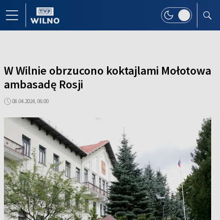
W Wilnie obrzucono koktajlami Mołotowa
ambasadę Rosji
08.04.2024, 06:00