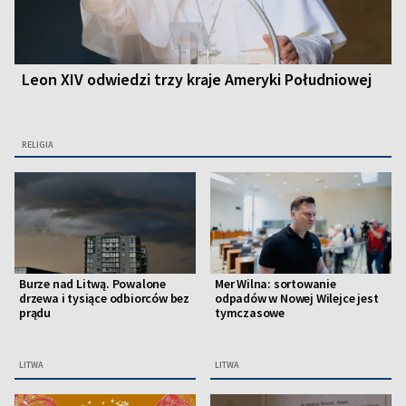
Leon XIV odwiedzi trzy kraje Ameryki Południowej
RELIGIA
Burze nad Litwą. Powalone
Mer Wilna: sortowanie
drzewa i tysiące odbiorców bez
odpadów w Nowej Wilejce jest
prądu
tymczasowe
LITWA
LITWA