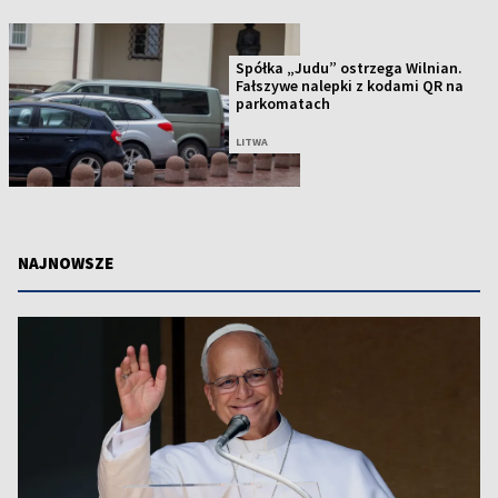
Spółka „Judu” ostrzega Wilnian.
Fałszywe nalepki z kodami QR na
parkomatach
LITWA
NAJNOWSZE