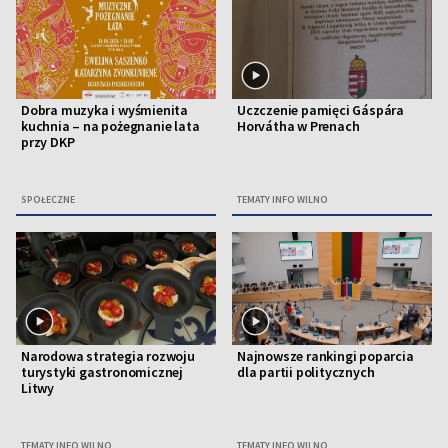
Dobra muzyka i wyśmienita
Uczczenie pamięci Gáspára
kuchnia – na pożegnanie lata
Horvátha w Prenach
przy DKP
SPOŁECZNE
TEMATY INFO WILNO
Narodowa strategia rozwoju
Najnowsze rankingi poparcia
turystyki gastronomicznej
dla partii politycznych
Litwy
TEMATY INFO WILNO
TEMATY INFO WILNO