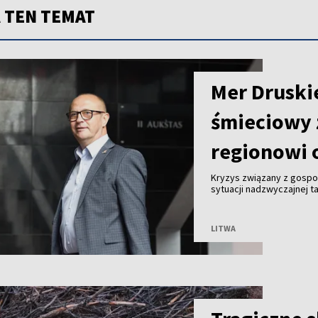
 TEN TEMAT
Mer Druski
śmieciowy 
regionowi 
Kryzys związany z gosp
sytuacji nadzwyczajnej ta
Malinauskas alarmuje, że
Kogeneracyjna nie przyjm
LITWA