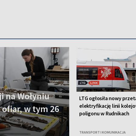
i na Wołyniu
LTG ogłosiła nowy przet
elektryfikację linii kolej
 ofiar, w tym 26
poligonu w Rudnikach
TRANSPORT I KOMUNIKACJA