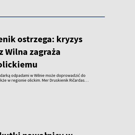
enik ostrzega: kryzys
z Wilna zagraża
olickiemu
odarką odpadami w Wilnie może doprowadzić do
kże w regionie olickim. Mer Druskienik Ričardas
 od początku sierpnia Wileńska Elektrociepłownia
uje już do spalania odpadów z tego regionu.