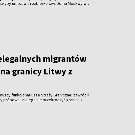
miałyby umożliwić rozbiórkę tzw. Domu Moskwy w
watnych firm w formie darowizny. Resort ostrzega
orupcji i ograniczenia konkurencji.
elegalnych migrantów
na granicy Litwy z
tewscy funkcjonariusze Straży Granicznej zawrócili
y próbowali nielegalnie przekroczyć granicę z
roku odnotowano już ponad tysiąc takich prób.