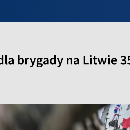
INFO WILNO
WILNO NA DZIEŃ DOBRY
PROGRAMY
ZGŁOŚ
la brygady na Litwie 3