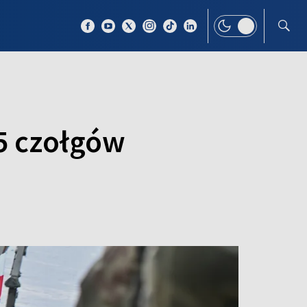
 TEMAT
WIĘCEJ
5 czołgów