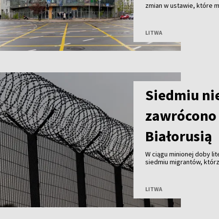
zmian w ustawie, które 
Wilnie przy wsparciu pry
przed ryzykiem nadużyć, k
LITWA
Siedmiu ni
zawrócono 
Białorusią
W ciągu minionej doby li
siedmiu migrantów, którz
Białorusią. Od początku 
LITWA