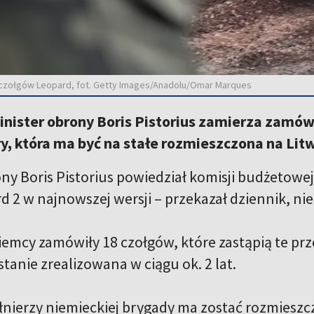
 czołgów Leopard, fot. Getty Images/Anadolu/Omar Marques
inister obrony Boris Pistorius zamierza zamó
 która ma być na stałe rozmieszczona na Litw
ony Boris Pistorius powiedział komisji budżetow
d 2 w najnowszej wersji – przekazał dziennik, nie
Niemcy zamówiły 18 czołgów, które zastąpią te p
tanie zrealizowana w ciągu ok. 2 lat.
łnierzy niemieckiej brygady ma zostać rozmieszc