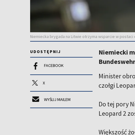
Niemiecka brygada na Litwie otrzyma wsparcie w postaci
Niemiecki m
UDOSTĘPNIJ
Bundeswehry,
FACEBOOK
Minister obr
X
czołgi Leopar
WYŚLIJ MAILEM
Do tej pory 
Leopard 2 zos
Większość żo