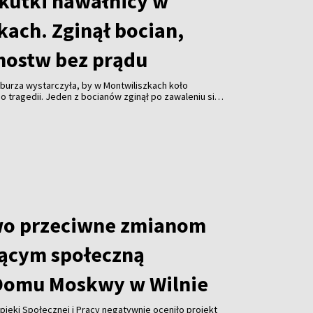
skutki nawałnicy w
kach. Zginął bocian,
mostw bez prądu
burza wystarczyła, by w Montwiliszkach koło
 tragedii. Jeden z bocianów zginął po zawaleniu się
azda. Gwałtowne nawałnice, które przeszły nad Litwą,
 odbiorców i spowodowały liczne zniszczenia.
wo przeciwne zmianom
ącym społeczną
Domu Moskwy w Wilnie
pieki Społecznej i Pracy negatywnie oceniło projekt