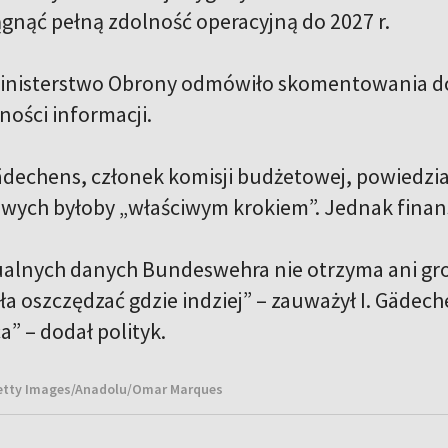
gnąć pełną zdolność operacyjną do 2027 r.
inisterstwo Obrony odmówiło skomentowania don
ności informacji.
ädechens, członek komisji budżetowej, powiedział
wych byłoby „właściwym krokiem”. Jednak finanso
alnych danych Bundeswehra nie otrzyma ani gros
ła oszczędzać gdzie indziej” – zauważył I. Gädec
a” – dodał polityk.
Getty Images/Anadolu/Omar Marques