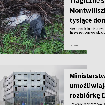
Tragiczne 
Montwilisz
tysiące do
Niespełna kilkuminutowa 
Ejszyszek doprowadzić do
części wieloletniego gni
pozbawiły prądu tysiące
LITWA
Ministerst
umożliwiaj
rozbiórkę 
Litewskie Ministerstwo O