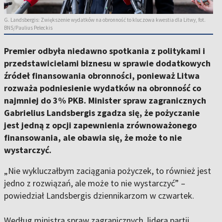
G. Landsbergis: Zwiększenie wydatków na obronność to kluczowa kwestia dla Litwy, fot.
BNS/Paulius Peleckis
Premier odbyła niedawno spotkania z politykami i
przedstawicielami biznesu w sprawie dodatkowych
źródeł finansowania obronności, ponieważ Litwa
rozważa podniesienie wydatków na obronność co
najmniej do 3% PKB. Minister spraw zagranicznych
Gabrielius Landsbergis zgadza się, że pożyczanie
jest jedną z opcji zapewnienia zrównoważonego
finansowania, ale obawia się, że może to nie
wystarczyć.
„Nie wykluczałbym zaciągania pożyczek, to również jest
jedno z rozwiązań, ale może to nie wystarczyć” –
powiedział Landsbergis dziennikarzom w czwartek.
Według ministra spraw zagranicznych, lidera partii