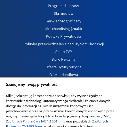
Program dla prasy
Dla mediów
Serwis fotograficzny
Merchandising (znaki)
Polityka Prywatności
Polityka przeciwdziałania nadużyciom i korupcji
Sklep TVP
Biuro Reklamy
Oferta Dystrybucyjna
Oferta Handlowa
Dostępność
Szanujemy Twoją prywatność
Moje zgody
Kliknij "Akceptuję i przechodzę do serwisu", aby wyrazić zgody na
Procedura zgłoszeń wewnętrznych
korzystanie z technologii automatycznego śledzenia i zbierania danych,
dostęp do informacji na Twoim urządzeniu końcowym i ich
przechowywanie oraz na przetwarzanie Twoich danych osobowych przez
nas, czyli Telewizję Polską S.A. w likwidacji (zwaną dalej również „TVP”),
Zaufanych Partnerów z IAB* (1201 firm)
oraz pozostałych
Zaufanych
Partnerów TVP (93 firm)
, w celach marketingowych (w tym do