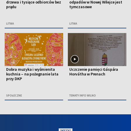
drzewa i tysiące odbiorców bez
odpadów w Nowej Wilejce jest
prądu
tymczasowe
LITWA
LITWA
Dobra muzyka i wyśmienita
Uczczenie pamięci Gáspára
kuchnia – na pożegnanie lata
Horvátha w Prenach
przy DKP
SPOŁECZNE
TEMATY INFO WILNO