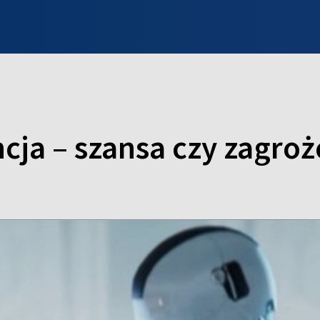
INFO WILNO
WILNO NA DZIEŃ DOBRY
PROGRAMY
ZGŁOŚ
ncja – szansa czy zagroż