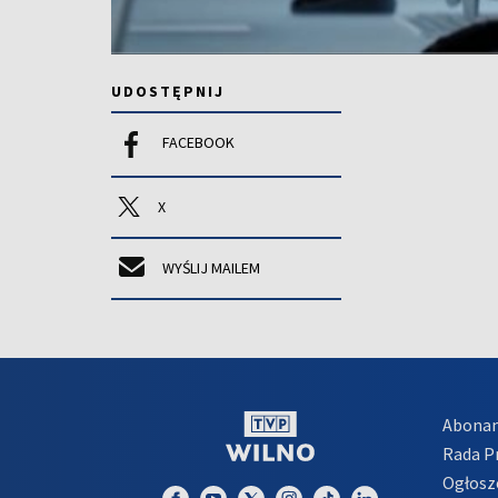
UDOSTĘPNIJ
FACEBOOK
X
WYŚLIJ MAILEM
Abona
Rada 
Ogłosz