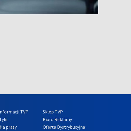
nformacji TVP
Sklep TVP
tyki
Biuro Reklamy
la prasy
Oferta Dystrybucyjna