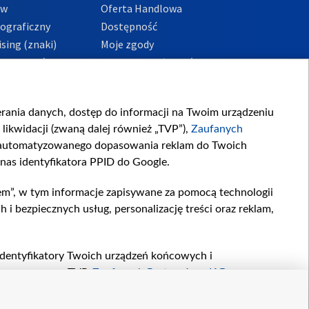
ów
Oferta Handlowa
tograficzny
Dostępność
sing (znaki)
Moje zgody
Prywatności
Procedura zgłoszeń
wewnętrznych
przeciwdziałania
m i korupcji
ierania danych, dostęp do informacji na Twoim urządzeniu
likwidacji (zwaną dalej również „TVP”),
Zaufanych
zautomatyzowanego dopasowania reklam do Twoich
 nas identyfikatora PPID do Google.
em”, w tym informacje zapisywane za pomocą technologii
 bezpiecznych usług, personalizację treści oraz reklam,
, identyfikatory Twoich urządzeń końcowych i
twarzane przez TVP,
Zaufanych Partnerów z IAB
oraz
zeniu lub dostęp do nich, wyboru podstawowych reklam,
reści, wyboru spersonalizowanych treści, pomiaru