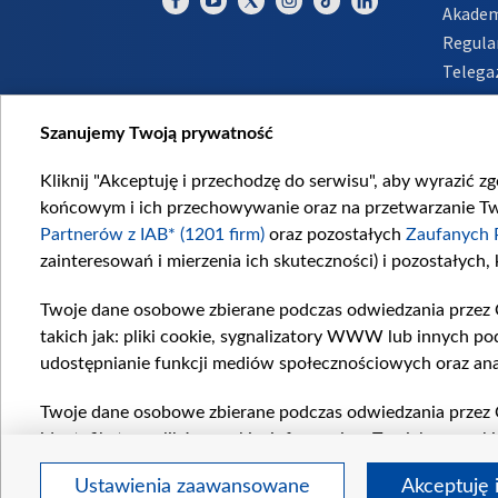
Akadem
Regula
Telega
Inform
Szanujemy Twoją prywatność
Kliknij "Akceptuję i przechodzę do serwisu", aby wyrazić z
końcowym i ich przechowywanie oraz na przetwarzanie Twoi
Partnerów z IAB* (1201 firm)
oraz pozostałych
Zaufanych 
zainteresowań i mierzenia ich skuteczności) i pozostałych,
Twoje dane osobowe zbierane podczas odwiedzania przez 
takich jak: pliki cookie, sygnalizatory WWW lub innych po
udostępnianie funkcji mediów społecznościowych oraz ana
Twoje dane osobowe zbierane podczas odwiedzania przez 
identyfikatory plików cookie, informacje o Twoich wyszuk
pozostałych
Zaufanych Partnerów TVP
dla realizacji nas
Ustawienia zaawansowane
Akceptuję 
wyboru spersonalizowanych reklam, tworzenia profilu sper