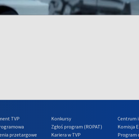
ment TVP
Konkursy
Centrum i
Programowa
Zgłoś program (ROPAT)
Komisja E
enia przetargowe
Kariera w TVP
Program d