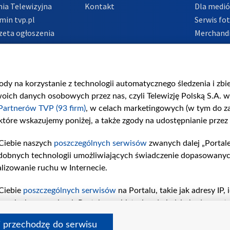
ia Telewizyjna
Kontakt
Dla medi
min tvp.pl
Serwis fo
zeta ogłoszenia
Merchandi
acje o nadawcy
Polityka 
Polityka 
nadużycio
gody na korzystanie z technologii automatycznego śledzenia i zb
ch danych osobowych przez nas, czyli Telewizję Polską S.A. w 
Partnerów TVP (93 firm)
, w celach marketingowych (w tym do 
 które wskazujemy poniżej, a także zgody na udostępnianie przez
Ciebie naszych
poszczególnych serwisów
zwanych dalej „Portal
dobnych technologii umożliwiających świadczenie dopasowanych i
lizowanie ruchu w Internecie.
Ciebie
poszczególnych serwisów
na Portalu, takie jak adresy IP
iwaniach w serwisach Portalu czy historia odwiedzin będą prze
tępujących celów i funkcji: przechowywania informacji na urząd
i przechodzę do serwisu
sonalizowanych reklam, tworzenia profilu spersonalizowanych t