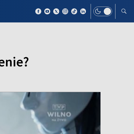
 TEMAT
WIĘCEJ
enie?