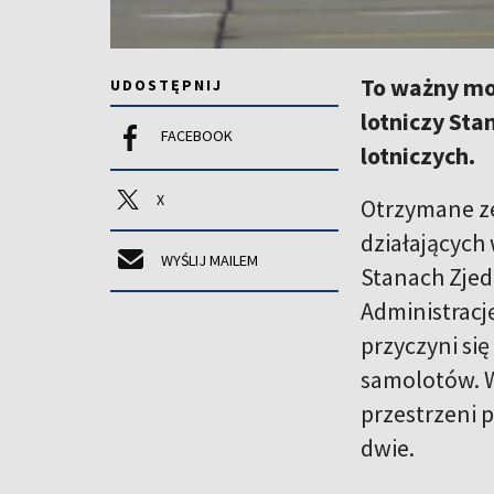
To ważny mo
UDOSTĘPNIJ
lotniczy Sta
FACEBOOK
lotniczych.
X
Otrzymane ze
działających
WYŚLIJ MAILEM
Stanach Zjed
Administracj
przyczyni si
samolotów. W
przestrzeni 
dwie.