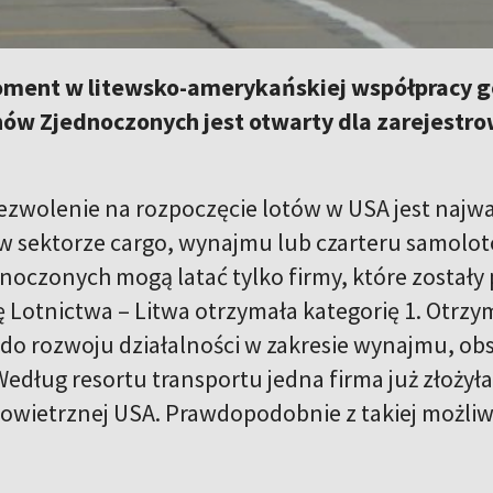
ment w litewsko-amerykańskiej współpracy go
nów Zjednoczonych jest otwarty dla zarejestr
zwolenie na rozpoczęcie lotów w USA jest najważn
 w sektorze cargo, wynajmu lub czarteru samolo
noczonych mogą latać tylko firmy, które zostały
ę Lotnictwa – Litwa otrzymała kategorię 1. Otr
ę do rozwoju działalności w zakresie wynajmu, obs
edług resortu transportu jedna firma już złożył
powietrznej USA. Prawdopodobnie z takiej możliw