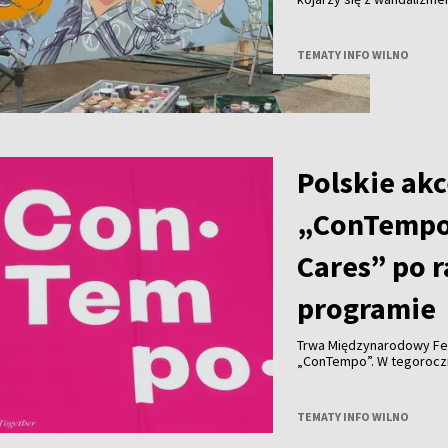
uznanie na całym świecie 
Wilna?
TEMATY INFO WILNO
Polskie akc
„ConTempo
Cares” po 
programie
Trwa Międzynarodowy Fe
„ConTempo”. W tegorocznym programie nie zabrakło również polskich
akcentów. Po raz pierwsz
Agnieszką Brzezińską i 
„Who Cares”.
TEMATY INFO WILNO