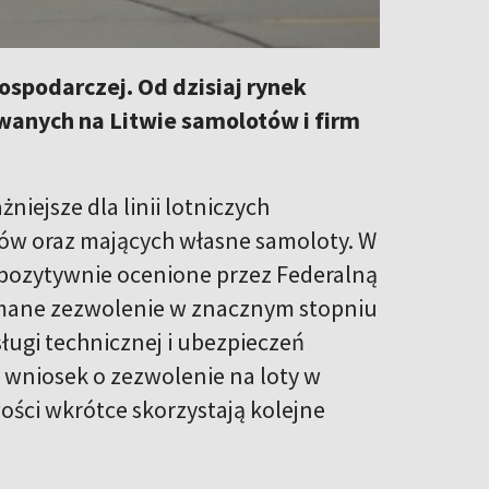
spodarczej. Od dzisiaj rynek
owanych na Litwie samolotów i firm
iejsze dla linii lotniczych
tów oraz mających własne samoloty. W
 pozytywnie ocenione przez Federalną
zymane zezwolenie w znacznym stopniu
ługi technicznej i ubezpieczeń
a wniosek o zezwolenie na loty w
ości wkrótce skorzystają kolejne