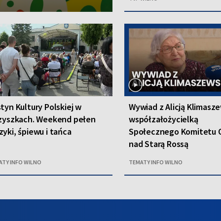
tyn Kultury Polskiej w
Wywiad z Alicją Klimasze
szyszkach. Weekend pełen
współzałożycielką
yki, śpiewu i tańca
Społecznego Komitetu O
nad Starą Rossą
ATY INFO WILNO
TEMATY INFO WILNO