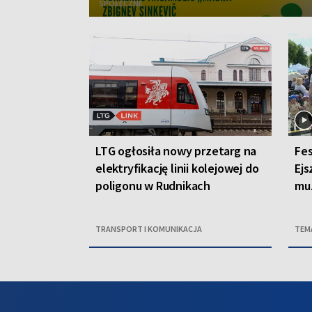
SPOŁECZNE
LTG ogłosiła nowy przetarg na
Fes
elektryfikację linii kolejowej do
Ej
poligonu w Rudnikach
muz
TRANSPORT I KOMUNIKACJA
TEM