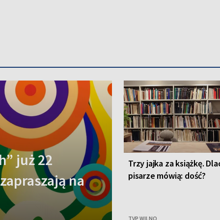
h” już 22
Trzy jajka za książkę. Dl
pisarze mówią: dość?
 zapraszają na
TVP WILNO