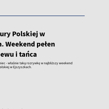
ury Polskiej w
h. Weekend pełen
iewu i tańca
niec - właśnie taką rozrywkę w najbliższy weekend
olskiej w Ejszyszkach.