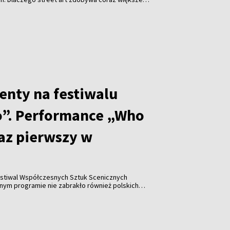
i jakie znaczenie ma festiwal „Meeting of Styles” dla
enty na festiwalu
”. Performance „Who
raz pierwszy w
stiwal Współczesnych Sztuk Scenicznych
y w historii wydarzenia pojawiła się współpraca z
Katarzyną Leszek, które zaprezentowały performance