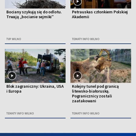
Bociany szykują się do odlotu.
Petrauskas członkiem Polskiej
Trwają „bocianie sejmiki”
Akademii
TVP WILNO
TEMATY INFO WILNO
Blok zagraniczny: Ukraina, USA
Kolejny tunel pod granicą
i Europa
litewsko-białoruską.
Pogranicznicy zostali
zaatakowani
TEMATY INFO WILNO
TEMATY INFO WILNO