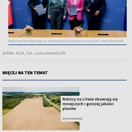
Podpisano list intencyjny ws. budowy fabryki amunicji w Litwie, fot. Laima Penek/LRV
źródło:
ELTA, fot. Laima Penek/LRV
WIĘCEJ NA TEN TEMAT
Rolnicy na Litwie obawiają się
mniejszych i gorszej jakości
plonów
GOSPODARKA