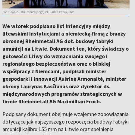
Podpisanie listu intencyjnego, fot. Laima Penek/LRV
We wtorek podpisano list intencyjny między
litewskimi instytucjami a niemiecką firmą z branży
obronnej Rheinmetall AG dot. budowy fabryki
amunicji na Litwie. Dokument ten, który świadczy o
gotowości Litwy do wzmacniania swojego i
regionalnego bezpieczeństwa oraz o bliskiej
współpracy z Niemcami, podpisali minister
gospodarki i innowacji Aušrinė Armonaitė, minister
obrony Laurynas Kasčiūnas oraz dyrektor ds.
międzynarodowych programów strategicznych w
firmie Rheinmetall AG Maximillian Froch.
Podpisany dokument obejmuje wzajemne zobowiązania
dotyczące jak najszybszego rozpoczęcia budowy fabryki
amunicji kalibru 155 mm na Litwie oraz spełnienia