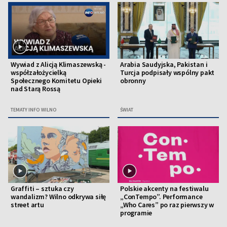
Wywiad z Alicją Klimaszewską -
Arabia Saudyjska, Pakistan i
współzałożycielką
Turcja podpisały wspólny pakt
Społecznego Komitetu Opieki
obronny
nad Starą Rossą
TEMATY INFO WILNO
ŚWIAT
Graffiti – sztuka czy
Polskie akcenty na festiwalu
wandalizm? Wilno odkrywa siłę
„ConTempo”. Performance
street artu
„Who Cares” po raz pierwszy w
programie