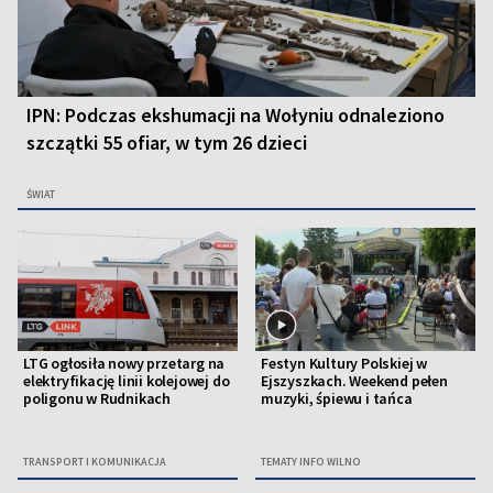
IPN: Podczas ekshumacji na Wołyniu odnaleziono
szczątki 55 ofiar, w tym 26 dzieci
ŚWIAT
LTG ogłosiła nowy przetarg na
Festyn Kultury Polskiej w
elektryfikację linii kolejowej do
Ejszyszkach. Weekend pełen
poligonu w Rudnikach
muzyki, śpiewu i tańca
TRANSPORT I KOMUNIKACJA
TEMATY INFO WILNO