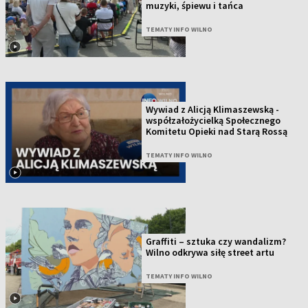
muzyki, śpiewu i tańca
TEMATY INFO WILNO
Wywiad z Alicją Klimaszewską -
współzałożycielką Społecznego
Komitetu Opieki nad Starą Rossą
TEMATY INFO WILNO
Graffiti – sztuka czy wandalizm?
Wilno odkrywa siłę street artu
TEMATY INFO WILNO