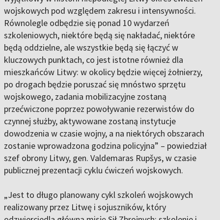
wojskowych pod względem zakresu i intensywności.
Równolegle odbędzie się ponad 10 wydarzeń
szkoleniowych, niektóre będą się nakładać, niektóre
będą oddzielne, ale wszystkie będą się łączyć w
kluczowych punktach, co jest istotne również dla
mieszkańców Litwy: w okolicy będzie więcej żołnierzy,
po drogach będzie poruszać się mnóstwo sprzętu
wojskowego, zadania mobilizacyjne zostaną
przećwiczone poprzez powoływanie rezerwistów do
czynnej służby, aktywowane zostaną instytucje
dowodzenia w czasie wojny, a na niektórych obszarach
zostanie wprowadzona godzina policyjna” – powiedział
szef obrony Litwy, gen. Valdemaras Rupšys, w czasie
publicznej prezentacji cyklu ćwiczeń wojskowych.
„Jest to długo planowany cykl szkoleń wojskowych
realizowany przez Litwę i sojuszników, który
odzwierciedla główną misję Sił Zbrojnych: szkolenie i