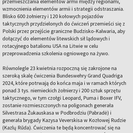
przemieszczania elementów armii między regionami,
wzmocnienia elementów armii i strategii odstraszania.
Blisko 600 żołnierzy i 120 kołowych pojazdów
taktycznych przydzielonych do ćwiczeń przemieści się z
Polski przez przejście graniczne Budzisko-Kalwaria, aby
dołączyć do elementów litewskich sił lądowych i
rotacyjnego batalionu USA na Litwie w celu
przeprowadzenia szkolenia ogniowego na żywo.
Równolegle 23 kwietnia rozpoczną się zakrojone na
szeroką skalę ćwiczenia Bundeswehry Grand Quadriga
2024, które potrwają do końca maja i w ramach których
ponad 3 tys. niemieckich żołnierzy i 200 sztuk sprzętu
taktycznego, w tym czołgi Leopard, Puma i Boxer IFV,
zostanie rozmieszczonych na poligonach generała
Silvestrasa Žukauskasa w Podbrodziu (Pabradė) i
generała brygady Kazysa Veverskisa w Kozłowej Rudzie
(Kazlų Rūda). Ćwiczenia te będą koncentrować się na