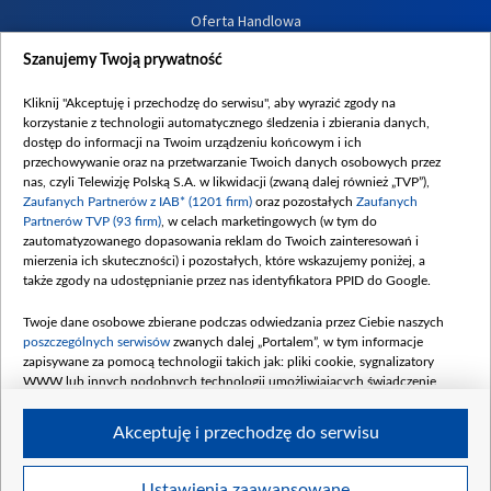
Oferta Handlowa
Dostępność
Szanujemy Twoją prywatność
Moje zgody
Kliknij "Akceptuję i przechodzę do serwisu", aby wyrazić zgody na
Procedura zgłoszeń wewnętrznych
korzystanie z technologii automatycznego śledzenia i zbierania danych,
dostęp do informacji na Twoim urządzeniu końcowym i ich
przechowywanie oraz na przetwarzanie Twoich danych osobowych przez
nas, czyli Telewizję Polską S.A. w likwidacji (zwaną dalej również „TVP”),
Zaufanych Partnerów z IAB* (1201 firm)
oraz pozostałych
Zaufanych
Partnerów TVP (93 firm)
, w celach marketingowych (w tym do
zautomatyzowanego dopasowania reklam do Twoich zainteresowań i
mierzenia ich skuteczności) i pozostałych, które wskazujemy poniżej, a
także zgody na udostępnianie przez nas identyfikatora PPID do Google.
Twoje dane osobowe zbierane podczas odwiedzania przez Ciebie naszych
poszczególnych serwisów
zwanych dalej „Portalem”, w tym informacje
zapisywane za pomocą technologii takich jak: pliki cookie, sygnalizatory
WWW lub innych podobnych technologii umożliwiających świadczenie
dopasowanych i bezpiecznych usług, personalizację treści oraz reklam,
udostępnianie funkcji mediów społecznościowych oraz analizowanie ruchu
Akceptuję i przechodzę do serwisu
w Internecie.
Twoje dane osobowe zbierane podczas odwiedzania przez Ciebie
Ustawienia zaawansowane