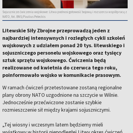
Sojusznicze ćwiczenia wojskowe: Litwa podnosi gotowość bojową i rozszerza współpracę z
NATO, fot. BNS/Paulius Peleckis
Litewskie Siły Zbrojne przeprowadzą jeden z
najbardziej intensywnych i rozległych cykli szkoleń
wojskowych z udziałem ponad 20 tys. litewskiego i
sojuszniczego personelu wojskowego oraz tysięcy
sztuk sprzętu wojskowego. Ćwiczenia będą
realizowane od kwietnia do czerwca tego roku,
poinformowało wojsko w komunikacie prasowym.
W ramach ćwiczeń przetestowane zostaną regionalne
plany obrony NATO uzgodnione na szczycie w Wilnie.
Jednocześnie przećwiczone zostanie szybkie
rozmieszczenie sił między krajami sojuszniczymi.
„Tej wiosny i wczesnym latem będziemy mieli
wyjątkowy w historii niepodległej Litwy okres ćwiczeń