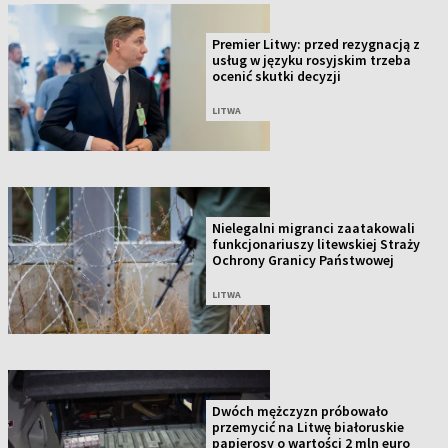
Premier Litwy: przed rezygnacją z
usług w języku rosyjskim trzeba
ocenić skutki decyzji
LITWA
Nielegalni migranci zaatakowali
funkcjonariuszy litewskiej Straży
Ochrony Granicy Państwowej
LITWA
Dwóch mężczyzn próbowało
przemycić na Litwę białoruskie
papierosy o wartości 2 mln euro