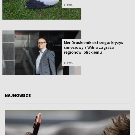
LITWA
Mer Druskienik ostrzega: kryzys
śmieciowy z Wilna zagraża
regionowi olickiemu
LITWA
NAJNOWSZE