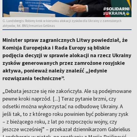
G. Landsbergis: Robimy krok w kierunku alokacji zysków dla Ukrainy z zamrożonych
aktywów, fot. BNS/Irmantas Gelūnas
Minister spraw zagranicznych Litwy powiedział, że
Komisja Europejska i Rada Europy są bliskie
podjęcia decyzji w sprawie alokacji na rzecz Ukrainy
zysków generowanych przez zamrożone rosyjskie
aktywa, ponieważ należy znaleźć „jedynie
rozwiązania techniczne”.
„Debata jeszcze się nie zakończyła. Ale są podejmowane
pewne kroki naprzód. [...] Teraz pytanie brzmi, czy
odsetki można wykorzystać na odbudowę Ukrainy. A
jeśli tak, to z którego roku powinien być pobierany zysk
– z bieżącego roku, z lat po rozpoczęciu wojny, czy
jeszcze wcześniej” – przekazał dziennikarzom Gabrielius
Landsbergis w piątek, po spotkaniu z Mariją Pejčinović