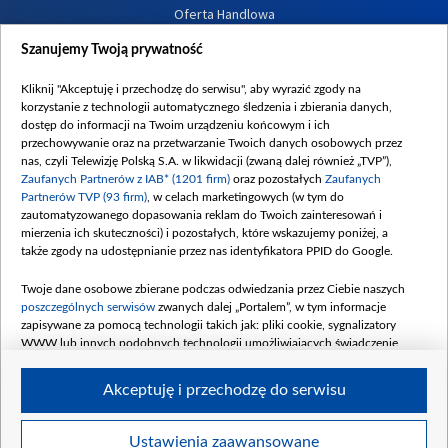
Oferta Handlowa
Dostępność
Szanujemy Twoją prywatność
Moje zgody
Kliknij "Akceptuję i przechodzę do serwisu", aby wyrazić zgody na
Procedura zgłoszeń wewnętrznych
korzystanie z technologii automatycznego śledzenia i zbierania danych,
dostęp do informacji na Twoim urządzeniu końcowym i ich
przechowywanie oraz na przetwarzanie Twoich danych osobowych przez
nas, czyli Telewizję Polską S.A. w likwidacji (zwaną dalej również „TVP”),
Zaufanych Partnerów z IAB* (1201 firm)
oraz pozostałych
Zaufanych
Partnerów TVP (93 firm)
, w celach marketingowych (w tym do
zautomatyzowanego dopasowania reklam do Twoich zainteresowań i
mierzenia ich skuteczności) i pozostałych, które wskazujemy poniżej, a
także zgody na udostępnianie przez nas identyfikatora PPID do Google.
Twoje dane osobowe zbierane podczas odwiedzania przez Ciebie naszych
poszczególnych serwisów
zwanych dalej „Portalem”, w tym informacje
zapisywane za pomocą technologii takich jak: pliki cookie, sygnalizatory
WWW lub innych podobnych technologii umożliwiających świadczenie
dopasowanych i bezpiecznych usług, personalizację treści oraz reklam,
udostępnianie funkcji mediów społecznościowych oraz analizowanie ruchu
Akceptuję i przechodzę do serwisu
w Internecie.
Twoje dane osobowe zbierane podczas odwiedzania przez Ciebie
Ustawienia zaawansowane