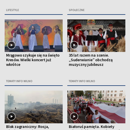
LIFESTYLE
SPOŁECZNE
Mrągowo szykuje się na święto
35 lat razem na scenie.
Kresów. Wielki koncert już
„Suderwianie” obchodzą
wkrótce
muzyczny jubileusz
TEMATY INFO WILNO
TEMATY INFO WILNO
Blok zagraniczny: Rosja,
Białoruś pamięta. Kobiety