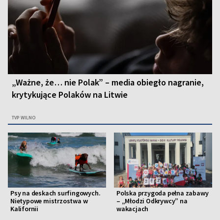
„Ważne, że… nie Polak” – media obiegło nagranie,
krytykujące Polaków na Litwie
TVP WILNO
Psy na deskach surfingowych.
Polska przygoda pełna zabawy
Nietypowe mistrzostwa w
– „Młodzi Odkrywcy” na
Kalifornii
wakacjach