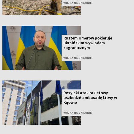
WOJNA NA UKRAINIE
Rustem Umerow pokieruje
ukraińskim wywiadem
zagranicznym
WOJNA NA UKRAINIE
Rosyjski atak rakietowy
uszkodził ambasadę Litwy w
Kijowie
WOJNA NA UKRAINIE