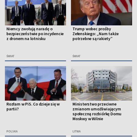
Niemcy zwołują naradę o
Trump wobec prośby
bezpieczeństwie po incydencie
Zełenskiego: „Nam także
z dronem na lotnisku
potrzebne są rakiety”
ŚWIAT
ŚWIAT
Rozłam w PiS. Co dzieje się w
Ministerstwo przeciwne
partii?
zmianom umożliwiającym
społeczną rozbiórkę Domu
Moskwy w Wilnie
POLSKA
LITWA