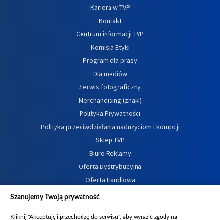
Kariera w TVP
Kontakt
Centrum informacji TVP
Komisja Etyki
Program dla prasy
Dla mediów
Serwis fotograficzny
Merchandising (znaki)
Polityka Prywatności
Polityka przeciwdziałania nadużyciom i korupcji
Sklep TVP
Biuro Reklamy
Oferta Dystrybucyjna
Oferta Handlowa
Dostępność
Szanujemy Twoją prywatność
Moje zgody
Kliknij "Akceptuję i przechodzę do serwisu", aby wyrazić zgody na
Procedura zgłoszeń wewnętrznych