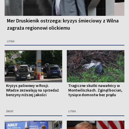
Mer Druskienik ostrzega: kryzys śmieciowy z Wilna
zagraża regionowi olickiemu
LITWA
Kryzys paliwowy w Rosji.
Tragiczne skutki nawałnicy w
Władze zezwalają na sprzedaż
Montwiliszkach. Zginął bocian,
benzyny niższej jakości
tysiące domostw bez prądu
ŚWIAT
LITWA