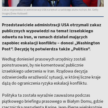
Zakaz wypowiedzi w administracji USA na temat izraelskiego ataku na Iran, fot. Getty
Images/Drew Hallowell
Przedstawiciele administracji USA otrzymali zakaz
publicznych wypowiedzi na temat izraelskiego
odwetu na Iran, w ramach działań mających
zapobiec eskalacji konfliktu – donosi „Washington
Post”. Decyzję tę potwierdza także „Politico”.
Według doniesień prasowych urzędnicy zostali
poinstruowani, by nie komentować publicznie
izraelskiego uderzenia w Iran. Rządowa decyzja
odzwierciedla wrażliwość sytuacji, w której liczne kraje
dążą do ograniczenia ryzyka eskalacji konfliktu.
Polityka ta została wyraźnie zauważona podczas
piątkowego briefingu prasowego w Białym Domu, gdzie
rzeczniczka prezydenta Karine Jean-Pierre wielokrotnie