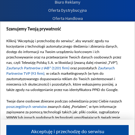
Biuro Reklamy
Oferta Dystrybucyjna
Oferta Handlowa
Dostępność
Szanujemy Twoją prywatność
Moje zgody
Kliknij "Akceptuję i przechodzę do serwisu", aby wyrazić zgody na
Procedura zgłoszeń wewnętrznych
korzystanie z technologii automatycznego śledzenia i zbierania danych,
dostęp do informacji na Twoim urządzeniu końcowym i ich
przechowywanie oraz na przetwarzanie Twoich danych osobowych przez
nas, czyli Telewizję Polską S.A. w likwidacji (zwaną dalej również „TVP”),
Zaufanych Partnerów z IAB* (1201 firm)
oraz pozostałych
Zaufanych
Partnerów TVP (93 firm)
, w celach marketingowych (w tym do
zautomatyzowanego dopasowania reklam do Twoich zainteresowań i
mierzenia ich skuteczności) i pozostałych, które wskazujemy poniżej, a
także zgody na udostępnianie przez nas identyfikatora PPID do Google.
Twoje dane osobowe zbierane podczas odwiedzania przez Ciebie naszych
poszczególnych serwisów
zwanych dalej „Portalem”, w tym informacje
zapisywane za pomocą technologii takich jak: pliki cookie, sygnalizatory
WWW lub innych podobnych technologii umożliwiających świadczenie
dopasowanych i bezpiecznych usług, personalizację treści oraz reklam,
udostępnianie funkcji mediów społecznościowych oraz analizowanie ruchu
Akceptuję i przechodzę do serwisu
w Internecie.