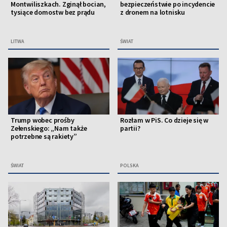
Montwiliszkach. Zginął bocian,
bezpieczeństwie po incydencie
tysiące domostw bez prądu
z dronem na lotnisku
LITWA
ŚWIAT
Trump wobec prośby
Rozłam w PiS. Co dzieje się w
Zełenskiego: „Nam także
partii?
potrzebne są rakiety”
ŚWIAT
POLSKA