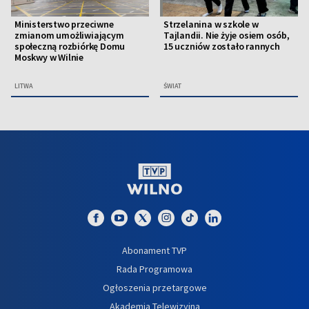
Ministerstwo przeciwne
Strzelanina w szkole w
zmianom umożliwiającym
Tajlandii. Nie żyje osiem osób,
społeczną rozbiórkę Domu
15 uczniów zostało rannych
Moskwy w Wilnie
LITWA
ŚWIAT
Abonament TVP
Rada Programowa
Ogłoszenia przetargowe
Akademia Telewizyjna