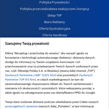
Polityka Prywatności
Polityka przeciwdziałania nadużyciom i korupcji
Sklep TVP
Biuro Reklamy
Oferta Dystrybucyjna
Oferta Handlowa
Dostępność
Szanujemy Twoją prywatność
Moje zgody
Kliknij "Akceptuję i przechodzę do serwisu", aby wyrazić zgody na
Procedura zgłoszeń wewnętrznych
korzystanie z technologii automatycznego śledzenia i zbierania danych,
dostęp do informacji na Twoim urządzeniu końcowym i ich
przechowywanie oraz na przetwarzanie Twoich danych osobowych przez
nas, czyli Telewizję Polską S.A. w likwidacji (zwaną dalej również „TVP”),
Zaufanych Partnerów z IAB* (1201 firm)
oraz pozostałych
Zaufanych
Partnerów TVP (93 firm)
, w celach marketingowych (w tym do
zautomatyzowanego dopasowania reklam do Twoich zainteresowań i
mierzenia ich skuteczności) i pozostałych, które wskazujemy poniżej, a
także zgody na udostępnianie przez nas identyfikatora PPID do Google.
Twoje dane osobowe zbierane podczas odwiedzania przez Ciebie naszych
poszczególnych serwisów
zwanych dalej „Portalem”, w tym informacje