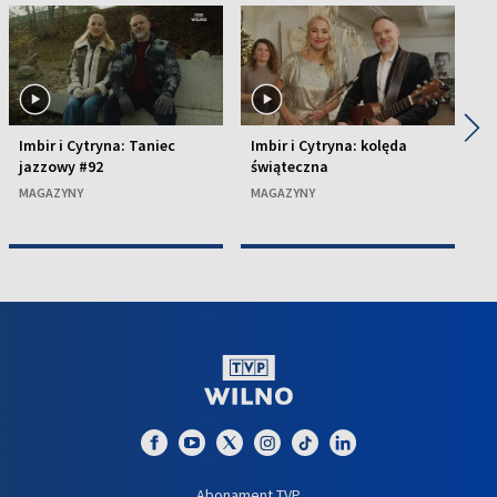
◀
▶
Imbir i Cytryna: Taniec
Imbir i Cytryna: kolęda
Im
jazzowy #92
świąteczna
Ł
MAGAZYNY
MAGAZYNY
M
Abonament TVP