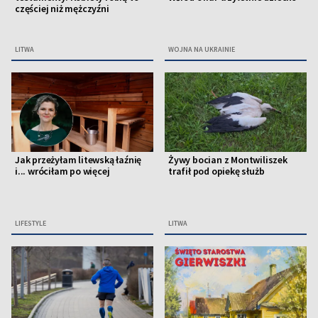
częściej niż mężczyźni
LITWA
WOJNA NA UKRAINIE
Jak przeżyłam litewską łaźnię
Żywy bocian z Montwiliszek
i... wróciłam po więcej
trafił pod opiekę służb
LIFESTYLE
LITWA