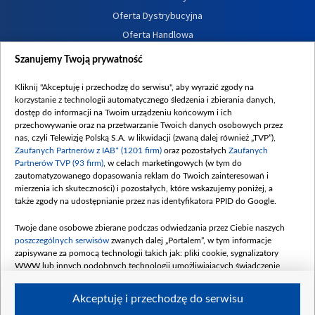
Oferta Dystrybucyjna
Oferta Handlowa
Dostępność
Szanujemy Twoją prywatność
Moje zgody
Kliknij "Akceptuję i przechodzę do serwisu", aby wyrazić zgody na
Procedura zgłoszeń wewnętrznych
korzystanie z technologii automatycznego śledzenia i zbierania danych,
dostęp do informacji na Twoim urządzeniu końcowym i ich
przechowywanie oraz na przetwarzanie Twoich danych osobowych przez
nas, czyli Telewizję Polską S.A. w likwidacji (zwaną dalej również „TVP”),
Zaufanych Partnerów z IAB* (1201 firm)
oraz pozostałych
Zaufanych
Partnerów TVP (93 firm)
, w celach marketingowych (w tym do
zautomatyzowanego dopasowania reklam do Twoich zainteresowań i
mierzenia ich skuteczności) i pozostałych, które wskazujemy poniżej, a
także zgody na udostępnianie przez nas identyfikatora PPID do Google.
Twoje dane osobowe zbierane podczas odwiedzania przez Ciebie naszych
poszczególnych serwisów
zwanych dalej „Portalem”, w tym informacje
zapisywane za pomocą technologii takich jak: pliki cookie, sygnalizatory
WWW lub innych podobnych technologii umożliwiających świadczenie
dopasowanych i bezpiecznych usług, personalizację treści oraz reklam,
udostępnianie funkcji mediów społecznościowych oraz analizowanie ruchu
Akceptuję i przechodzę do serwisu
w Internecie.