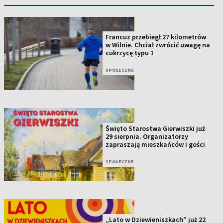
Francuz przebiegł 27 kilometrów
w Wilnie. Chciał zwrócić uwagę na
cukrzycę typu 1
SPOŁECZNE
Święto Starostwa Gierwiszki już
29 sierpnia. Organizatorzy
zapraszają mieszkańców i gości
SPOŁECZNE
„Lato w Dziewieniszkach” już 22