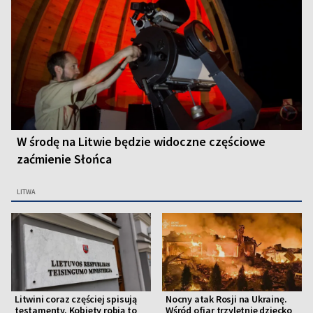
W środę na Litwie będzie widoczne częściowe
zaćmienie Słońca
LITWA
Litwini coraz częściej spisują
Nocny atak Rosji na Ukrainę.
testamenty. Kobiety robią to
Wśród ofiar trzyletnie dziecko