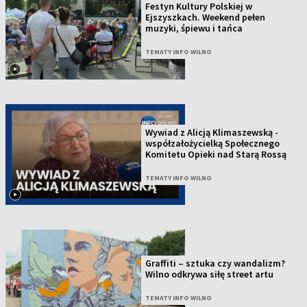
Festyn Kultury Polskiej w
Ejszyszkach. Weekend pełen
muzyki, śpiewu i tańca
TEMATY INFO WILNO
Wywiad z Alicją Klimaszewską -
współzałożycielką Społecznego
Komitetu Opieki nad Starą Rossą
TEMATY INFO WILNO
Graffiti – sztuka czy wandalizm?
Wilno odkrywa siłę street artu
TEMATY INFO WILNO