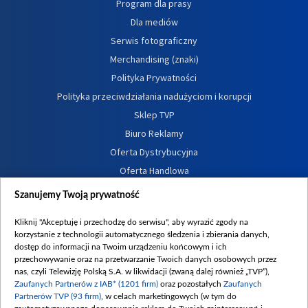
Program dla prasy
Dla mediów
Serwis fotograficzny
Merchandising (znaki)
Polityka Prywatności
Polityka przeciwdziałania nadużyciom i korupcji
Sklep TVP
Biuro Reklamy
Oferta Dystrybucyjna
Oferta Handlowa
Dostępność
Szanujemy Twoją prywatność
Moje zgody
Kliknij "Akceptuję i przechodzę do serwisu", aby wyrazić zgody na
Procedura zgłoszeń wewnętrznych
korzystanie z technologii automatycznego śledzenia i zbierania danych,
dostęp do informacji na Twoim urządzeniu końcowym i ich
przechowywanie oraz na przetwarzanie Twoich danych osobowych przez
nas, czyli Telewizję Polską S.A. w likwidacji (zwaną dalej również „TVP”),
Zaufanych Partnerów z IAB* (1201 firm)
oraz pozostałych
Zaufanych
Partnerów TVP (93 firm)
, w celach marketingowych (w tym do