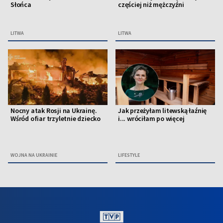
Słońca
częściej niż mężczyźni
LITWA
LITWA
Nocny atak Rosji na Ukrainę.
Jak przeżyłam litewską łaźnię
Wśród ofiar trzyletnie dziecko
i... wróciłam po więcej
WOJNA NA UKRAINIE
LIFESTYLE