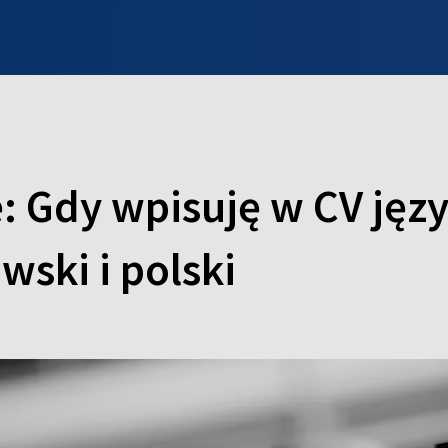
INFO WILNO
WILNO NA DZIEŃ DOBRY
PROGRAMY
ZGŁOŚ
: Gdy wpisuję w CV języ
wski i polski