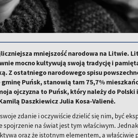
jliczniejsza mniejszość narodowa na Litwie. 
ównie mocno kultywują swoją tradycję i pamiętaj
ską. Z ostatniego narodowego spisu powszechn
 gminę Puńsk, stanowią tam 75,7% mieszkańc
moja ojczyzna to Puńsk, który należy do Polski 
Kamilą Daszkiewicz Julia Kosa-Valienė.
woje zdanie i oczywiście dzielić się nim, być ek
e spojrzenie na świat jest tym właściwym. Jednak
ktywa oraz że istotnym elementem, a właściwie 