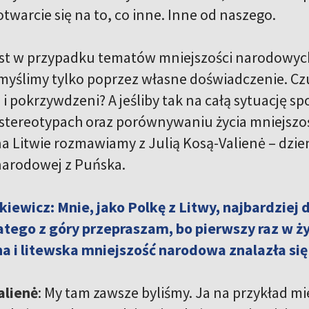
 otwarcie się na to, co inne. Inne od naszego.
jest w przypadku tematów mniejszości narodowyc
yślimy tylko poprzez własne doświadczenie. Czu
 pokrzywdzeni? A jeśliby tak na całą sytuację spo
 stereotypach oraz porównywaniu życia mniejszości
a Litwie rozmawiamy z Julią Kosą-Valienė – dzien
narodowej z Puńska.
iewicz: Mnie, jako Polkę z Litwy, najbardziej 
atego z góry przepraszam, bo pierwszy raz w ż
a i litewska mniejszość narodowa znalazła si
alienė
: My tam zawsze byliśmy. Ja na przykład mi