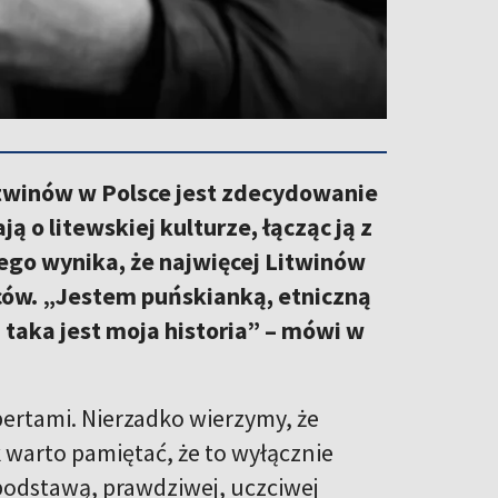
Litwinów w Polsce jest zdecydowanie
ą o litewskiej kulturze, łącząc ją z
ego wynika, że najwięcej Litwinów
ów. „Jestem puńskianką, etniczną
i taka jest moja historia” – mówi w
spertami. Nierzadko wierzymy, że
 warto pamiętać, że to wyłącznie
podstawą, prawdziwej, uczciwej