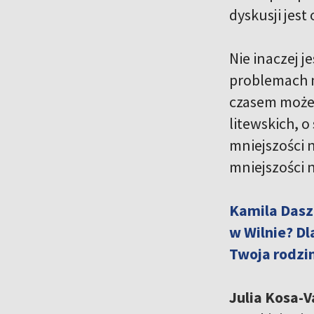
dyskusji jest
Nie inaczej 
problemach m
czasem może i
litewskich, o
mniejszości n
mniejszości 
Kamila Daszk
w Wilnie? Dl
Twoja rodzin
Julia Kosa-V