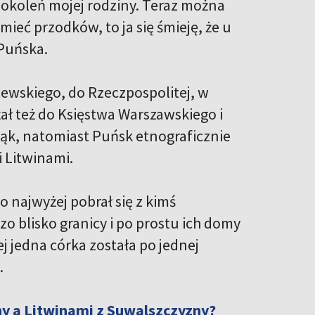
pokoleń mojej rodziny. Teraz można
mieć przodków, to ja się śmieję, że u
Puńska.
tewskiego, do Rzeczpospolitej, w
ał też do Księstwa Warszawskiego i
 rąk, natomiast Puńsk etnograficznie
i Litwinami.
o najwyżej pobrał się z kimś
o blisko granicy i po prostu ich domy
ej jedna córka została po jednej
.
ny a Litwinami z Suwalszczyzny?