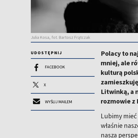
Julia Kosa, fot. Bartosz Frątczak
Polacy to na
UDOSTĘPNIJ
mniej, ale r
FACEBOOK
kulturą pol
zamieszkuję
X
Litwinką, a 
rozmowie z 
WYŚLIJ MAILEM
Lubimy mieć s
właśnie nasz
nasza perspe