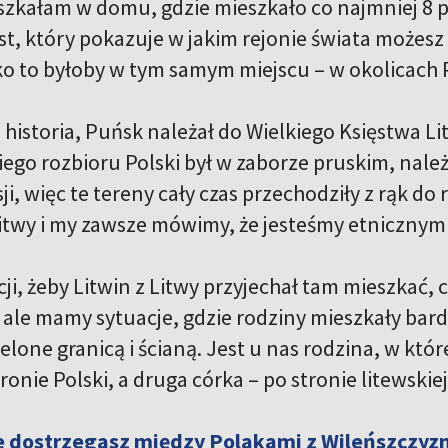
eszkałam w domu, gdzie mieszkało co najmniej 8 
est, który pokazuje w jakim rejonie świata możesz 
o to byłoby w tym samym miejscu – w okolicach 
 historia, Puńsk należał do Wielkiego Księstwa Li
iego rozbioru Polski był w zaborze pruskim, należ
i, więc te tereny cały czas przechodziły z rąk do
 Litwy i my zawsze mówimy, że jesteśmy etnicznym
ji, żeby Litwin z Litwy przyjechał tam mieszkać, c
ale mamy sytuacje, gdzie rodziny mieszkały bardz
elone granicą i ścianą. Jest u nas rodzina, w któr
tronie Polski, a druga córka – po stronie litewskiej
ce dostrzegasz między Polakami z Wileńszczyz