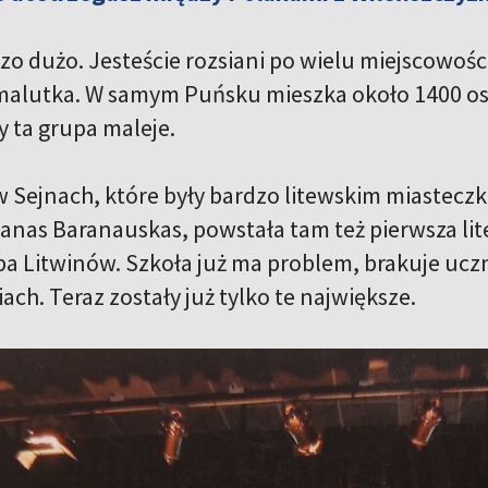
zo dużo. Jesteście rozsiani po wielu miejscowośc
malutka. W samym Puńsku mieszka około 1400 os
y ta grupa maleje.
w Sejnach, które były bardzo litewskim miastecz
anas Baranauskas, powstała tam też pierwsza lit
ba Litwinów. Szkoła już ma problem, brakuje uczn
ch. Teraz zostały już tylko te największe.