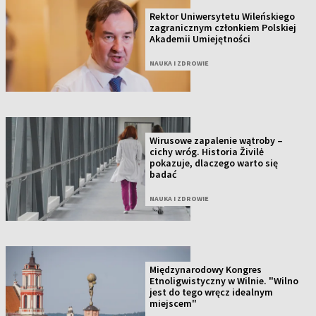
Rektor Uniwersytetu Wileńskiego
zagranicznym członkiem Polskiej
Akademii Umiejętności
NAUKA I ZDROWIE
Wirusowe zapalenie wątroby –
cichy wróg. Historia Živilė
pokazuje, dlaczego warto się
badać
NAUKA I ZDROWIE
Międzynarodowy Kongres
Etnoligwistyczny w Wilnie. "Wilno
jest do tego wręcz idealnym
miejscem"