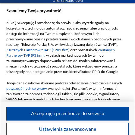
Oferta Handlowa
Dostępność
Szanujemy Twoją prywatność
Moje zgody
Kliknij "Akceptuję i przechodzę do serwisu", aby wyrazić zgody na
Procedura zgłoszeń wewnętrznych
korzystanie z technologii automatycznego śledzenia i zbierania danych,
dostęp do informacji na Twoim urządzeniu końcowym i ich
przechowywanie oraz na przetwarzanie Twoich danych osobowych przez
nas, czyli Telewizję Polską S.A. w likwidacji (zwaną dalej również „TVP”),
Zaufanych Partnerów z IAB* (1201 firm)
oraz pozostałych
Zaufanych
Partnerów TVP (93 firm)
, w celach marketingowych (w tym do
zautomatyzowanego dopasowania reklam do Twoich zainteresowań i
mierzenia ich skuteczności) i pozostałych, które wskazujemy poniżej, a
także zgody na udostępnianie przez nas identyfikatora PPID do Google.
Twoje dane osobowe zbierane podczas odwiedzania przez Ciebie naszych
poszczególnych serwisów
zwanych dalej „Portalem”, w tym informacje
zapisywane za pomocą technologii takich jak: pliki cookie, sygnalizatory
WWW lub innych podobnych technologii umożliwiających świadczenie
dopasowanych i bezpiecznych usług, personalizację treści oraz reklam,
udostępnianie funkcji mediów społecznościowych oraz analizowanie ruchu
Akceptuję i przechodzę do serwisu
w Internecie.
Twoje dane osobowe zbierane podczas odwiedzania przez Ciebie
Ustawienia zaawansowane
poszczególnych serwisów
na Portalu, takie jak adresy IP, identyfikatory