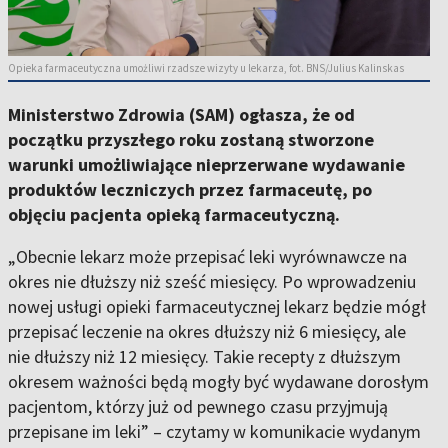
Opieka farmaceutyczna umożliwi rzadsze wizyty u lekarza, fot. BNS/Julius Kalinskas
Ministerstwo Zdrowia (SAM) ogłasza, że od
początku przyszłego roku zostaną stworzone
warunki umożliwiające nieprzerwane wydawanie
produktów leczniczych przez farmaceutę, po
objęciu pacjenta opieką farmaceutyczną.
„Obecnie lekarz może przepisać leki wyrównawcze na
okres nie dłuższy niż sześć miesięcy. Po wprowadzeniu
nowej usługi opieki farmaceutycznej lekarz będzie mógł
przepisać leczenie na okres dłuższy niż 6 miesięcy, ale
nie dłuższy niż 12 miesięcy. Takie recepty z dłuższym
okresem ważności będą mogły być wydawane dorosłym
pacjentom, którzy już od pewnego czasu przyjmują
przepisane im leki” – czytamy w komunikacie wydanym