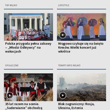
TVP WILNO
LIFESTYLE
Polska przygoda pełna zabawy
Mrągowo szykuje się na święto
– „Młodzi Odkrywcy” na
Kresów. Wielki koncert już
wakacjach
wkrótce
SPOŁECZNE
TEMATY INFO WILNO
35 lat razem na scenie.
Blok zagraniczny: Rosja,
„Suderwianie” obchodzą
Ukraina, Estonia