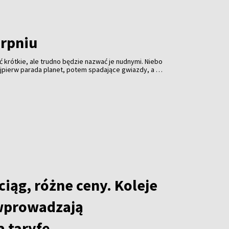
erpniu
 krótkie, ale trudno będzie nazwać je nudnymi. Niebo
jpierw parada planet, potem spadające gwiazdy, a na
nie słońca. Profesjonalny sprzęt może pomóc, ale
 ciemność i cierpliwość.
iąg, różne ceny. Koleje
wprowadzają
 taryfę