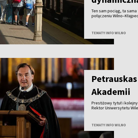
Ten sam pociąg, ta sama t
połączeniu Wilno–Kłajpe
bilet wcześniej, zapłaci m
spontaniczność może zapł
TEMATY INFO WILNO
Petrauskas
Akademii
Prestiżowy tytuł i kolej
Rektor Uniwersytetu Wil
członkiem Polskiej Akade
TEMATY INFO WILNO