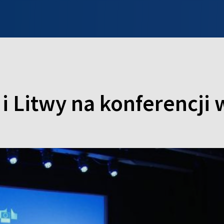
INFO WILNO
WILNO NA DZIEŃ DOBRY
PROGRAMY
ZGŁOŚ
 i Litwy na konferencji