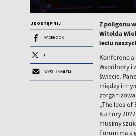
Z poligonu w
UDOSTĘPNIJ
Witolda Wie
FACEBOOK
leciu naszyc
X
Konferencja 
Wspólnoty i 
WYŚLIJ MAILEM
świecie. Pan
między innym
zorganizowana
„The Idea of
Kultury 2022
musimy szukać
Forum ma się