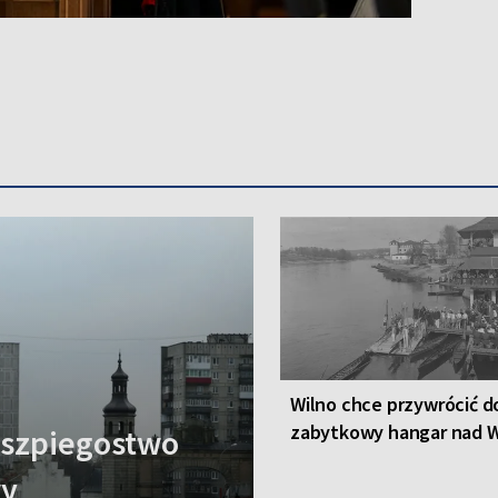
Wilno chce przywrócić d
zabytkowy hangar nad W
a szpiegostwo
wy