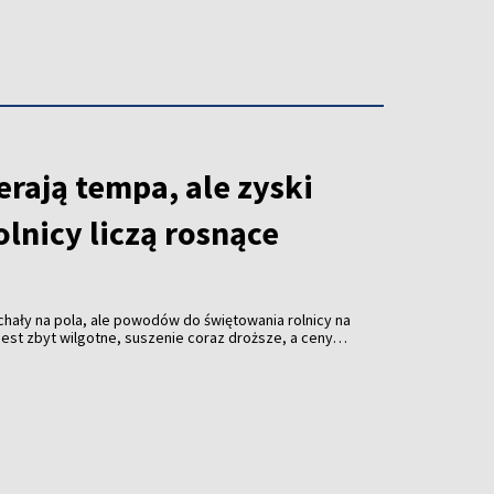
rają tempa, ale zyski
olnicy liczą rosnące
hały na pola, ale powodów do świętowania rolnicy na
o jest zbyt wilgotne, suszenie coraz droższe, a ceny
roczne żniwa dopiero nabierają tempa, ale kalkulatory
cują na pełnych obrotach. I pokazują, że zboże
koniecznie.