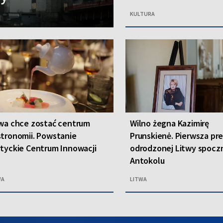
KULTURA
wa chce zostać centrum
Wilno żegna Kazimirę
tronomii. Powstanie
Prunskienė. Pierwsza pr
tyckie Centrum Innowacji
odrodzonej Litwy spoczn
Antokolu
WA
LITWA