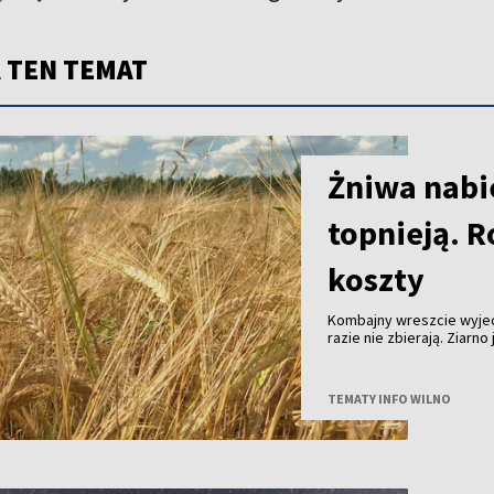
 TEN TEMAT
Żniwa nabie
topnieją. R
koszty
Kombajny wreszcie wyjec
razie nie zbierają. Ziarn
skupu coraz niższe. Tego
w gospodarstwach już pra
można zebrać. Zysk - nie
TEMATY INFO WILNO