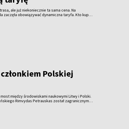
rasa, ale już niekoniecznie ta sama cena. Na
da zaczęła obowiązywać dynamiczna taryfa. Kto kupi
niej. Kto zostawi decyzję na ostatnią chwilę - za
acić więcej.
 członkiem Polskiej
ny most między środowiskami naukowymi Litwy i Polski.
eńskiego Rimvydas Petrauskas został zagranicznym
mii Umiejętności.