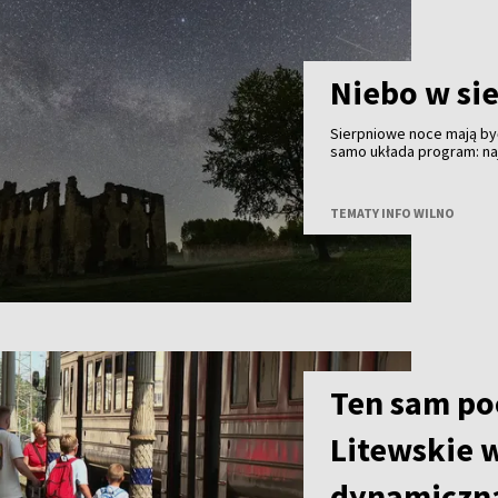
Niebo w si
Sierpniowe noce mają być
samo układa program: na
finał - częściowe zaćmie
znacznie ważniejsze będą
TEMATY INFO WILNO
Ten sam poc
Litewskie 
dynamiczną