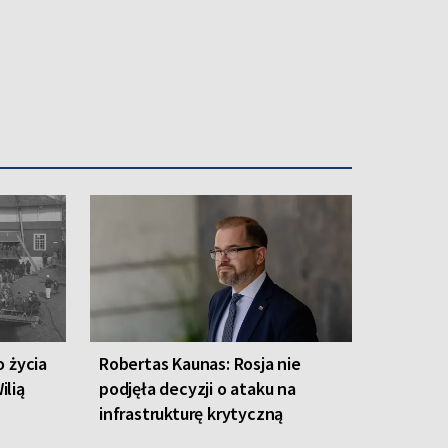
o życia
Robertas Kaunas: Rosja nie
ilią
podjęła decyzji o ataku na
infrastrukturę krytyczną