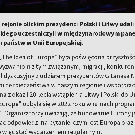
 rejonie olickim prezydenci Polski i Litwy uda
lkiego uczestniczyli w międzynarodowym pan
h państw w Unii Europejskiej.
„The Idea of Europe” była poświęcona przyszłości
wyzwaniom z tym związanym, migracji, konkuren
el dyskusyjny z udziałem prezydentów Gitanasa N
i bezpieczeństwa w naszym regionie i współpracy 
 z okazji 20-lecia wstąpienia Litwy i Polski do U
 Europe” odbyła się w 2022 roku w ramach progr
”. Organizatorzy uważają, że budowanie Europy j
 odpowiedzi na pytanie: czym jest Europa oraz jak
 więc stać wydarzeniem regularnym.