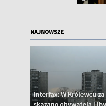
NAJNOWSZE
Interfax: W Królewcu z
skazano obywatela Lit