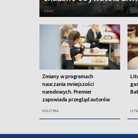
ŚWIAT
Zmiany w programach
Lit
nauczania mniejszości
gas
narodowych. Premier
Bał
zapowiada przegląd autorów
POLITYKA
LIT