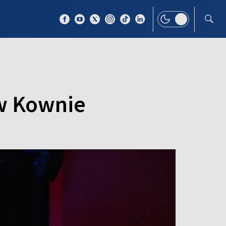
 TEMAT
WIĘCEJ
 w Kownie