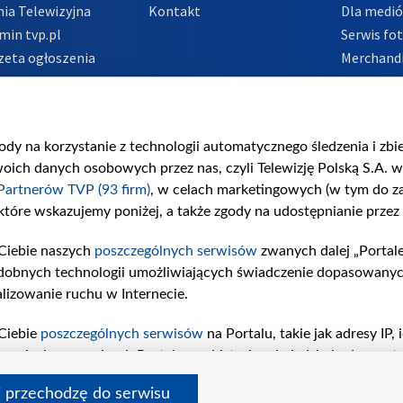
ia Telewizyjna
Kontakt
Dla medi
min tvp.pl
Serwis fo
zeta ogłoszenia
Merchandi
acje o nadawcy
Polityka 
Polityka 
nadużycio
gody na korzystanie z technologii automatycznego śledzenia i zb
ch danych osobowych przez nas, czyli Telewizję Polską S.A. w 
Partnerów TVP (93 firm)
, w celach marketingowych (w tym do 
 które wskazujemy poniżej, a także zgody na udostępnianie przez
Ciebie naszych
poszczególnych serwisów
zwanych dalej „Portal
dobnych technologii umożliwiających świadczenie dopasowanych i
lizowanie ruchu w Internecie.
Ciebie
poszczególnych serwisów
na Portalu, takie jak adresy IP
iwaniach w serwisach Portalu czy historia odwiedzin będą prze
tępujących celów i funkcji: przechowywania informacji na urząd
i przechodzę do serwisu
sonalizowanych reklam, tworzenia profilu spersonalizowanych t