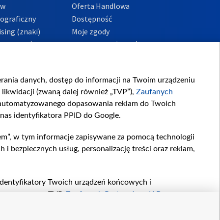
ów
Oferta Handlowa
tograficzny
Dostępność
sing (znaki)
Moje zgody
Prywatności
Procedura zgłoszeń
wewnętrznych
przeciwdziałania
m i korupcji
ierania danych, dostęp do informacji na Twoim urządzeniu
likwidacji (zwaną dalej również „TVP”),
Zaufanych
zautomatyzowanego dopasowania reklam do Twoich
 nas identyfikatora PPID do Google.
em”, w tym informacje zapisywane za pomocą technologii
 bezpiecznych usług, personalizację treści oraz reklam,
, identyfikatory Twoich urządzeń końcowych i
twarzane przez TVP,
Zaufanych Partnerów z IAB
oraz
zeniu lub dostęp do nich, wyboru podstawowych reklam,
reści, wyboru spersonalizowanych treści, pomiaru