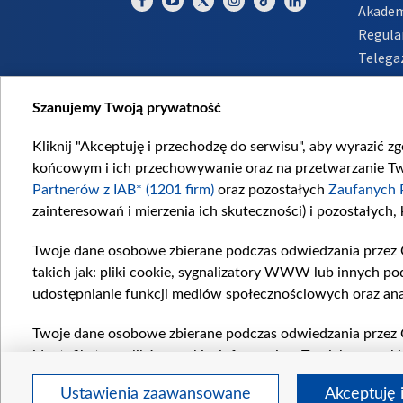
Akadem
Regula
Telega
Inform
Szanujemy Twoją prywatność
Kliknij "Akceptuję i przechodzę do serwisu", aby wyrazić z
końcowym i ich przechowywanie oraz na przetwarzanie Twoi
Partnerów z IAB* (1201 firm)
oraz pozostałych
Zaufanych 
zainteresowań i mierzenia ich skuteczności) i pozostałych,
Twoje dane osobowe zbierane podczas odwiedzania przez 
takich jak: pliki cookie, sygnalizatory WWW lub innych po
udostępnianie funkcji mediów społecznościowych oraz ana
Twoje dane osobowe zbierane podczas odwiedzania przez 
identyfikatory plików cookie, informacje o Twoich wyszuk
pozostałych
Zaufanych Partnerów TVP
dla realizacji nas
Ustawienia zaawansowane
Akceptuję 
wyboru spersonalizowanych reklam, tworzenia profilu sper