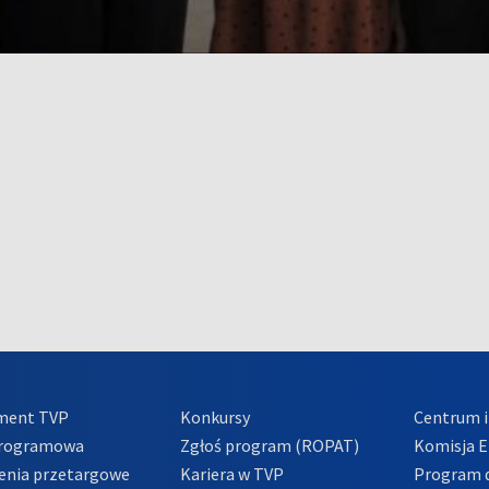
ment TVP
Konkursy
Centrum i
Programowa
Zgłoś program (ROPAT)
Komisja E
enia przetargowe
Kariera w TVP
Program d