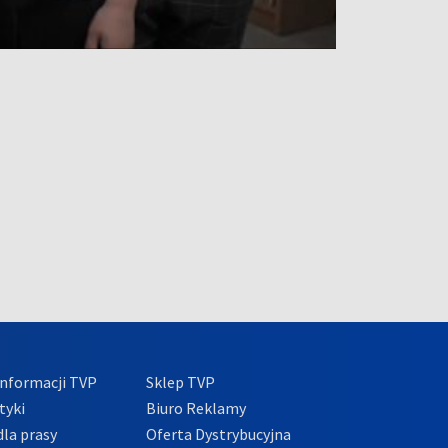
nformacji TVP
Sklep TVP
tyki
Biuro Reklamy
la prasy
Oferta Dystrybucyjna