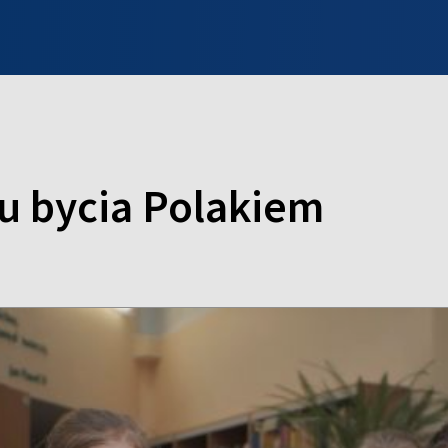
INFO WILNO
WILNO NA DZIEŃ DOBRY
PROGRAMY
ZGŁOŚ
u bycia Polakiem