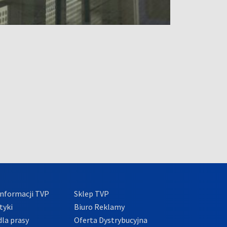
nformacji TVP
Sklep TVP
tyki
Biuro Reklamy
la prasy
Oferta Dystrybucyjna