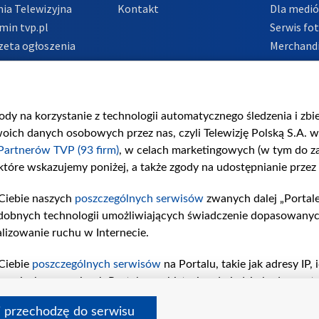
ia Telewizyjna
Kontakt
Dla medi
min tvp.pl
Serwis fo
zeta ogłoszenia
Merchandi
acje o nadawcy
Polityka 
Polityka 
nadużycio
gody na korzystanie z technologii automatycznego śledzenia i zb
ch danych osobowych przez nas, czyli Telewizję Polską S.A. w 
Partnerów TVP (93 firm)
, w celach marketingowych (w tym do 
 które wskazujemy poniżej, a także zgody na udostępnianie przez
Ciebie naszych
poszczególnych serwisów
zwanych dalej „Portal
dobnych technologii umożliwiających świadczenie dopasowanych i
lizowanie ruchu w Internecie.
Ciebie
poszczególnych serwisów
na Portalu, takie jak adresy IP
iwaniach w serwisach Portalu czy historia odwiedzin będą prze
tępujących celów i funkcji: przechowywania informacji na urząd
i przechodzę do serwisu
sonalizowanych reklam, tworzenia profilu spersonalizowanych t