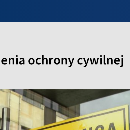
INFO WILNO
WILNO NA DZIEŃ DOBRY
PROGRAMY
ZGŁOŚ
nia ochrony cywilnej