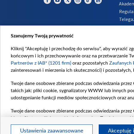
Akadem
Regula
Telega
Inform
Szanujemy Twoją prywatność
Kliknij "Akceptuję i przechodzę do serwisu", aby wyrazić z
końcowym i ich przechowywanie oraz na przetwarzanie Twoi
Partnerów z IAB* (1201 firm)
oraz pozostałych
Zaufanych 
zainteresowań i mierzenia ich skuteczności) i pozostałych,
Twoje dane osobowe zbierane podczas odwiedzania przez 
takich jak: pliki cookie, sygnalizatory WWW lub innych po
udostępnianie funkcji mediów społecznościowych oraz ana
Twoje dane osobowe zbierane podczas odwiedzania przez 
identyfikatory plików cookie, informacje o Twoich wyszuk
pozostałych
Zaufanych Partnerów TVP
dla realizacji nas
Ustawienia zaawansowane
Akceptuję 
wyboru spersonalizowanych reklam, tworzenia profilu sper