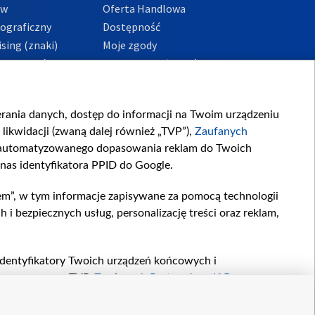
ów
Oferta Handlowa
tograficzny
Dostępność
sing (znaki)
Moje zgody
Prywatności
Procedura zgłoszeń
wewnętrznych
przeciwdziałania
m i korupcji
ierania danych, dostęp do informacji na Twoim urządzeniu
likwidacji (zwaną dalej również „TVP”),
Zaufanych
zautomatyzowanego dopasowania reklam do Twoich
 nas identyfikatora PPID do Google.
em”, w tym informacje zapisywane za pomocą technologii
 bezpiecznych usług, personalizację treści oraz reklam,
, identyfikatory Twoich urządzeń końcowych i
twarzane przez TVP,
Zaufanych Partnerów z IAB
oraz
zeniu lub dostęp do nich, wyboru podstawowych reklam,
reści, wyboru spersonalizowanych treści, pomiaru