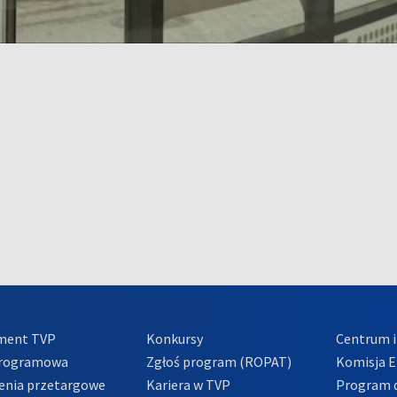
ment TVP
Konkursy
Centrum i
Programowa
Zgłoś program (ROPAT)
Komisja E
enia przetargowe
Kariera w TVP
Program d