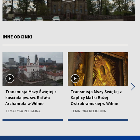
INNE ODCINKI
◀
▶
Transmisja Mszy Świętej z
Transmisja Mszy Świętej z
T
kościoła pw. św. Rafała
Kaplicy Matki Bożej
ko
Archanioła w Wilnie
Ostrobramskiej w Wilnie
w 
TEMATYKA RELIGIJNA
TEMATYKA RELIGIJNA
TE