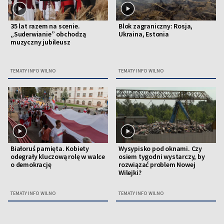
35 lat razem na scenie.
Blok zagraniczny: Rosja,
„Suderwianie” obchodzą
Ukraina, Estonia
muzyczny jubileusz
TEMATY INFO WILNO
TEMATY INFO WILNO
Białoruś pamięta. Kobiety
Wysypisko pod oknami. Czy
odegrały kluczową rolę w walce
osiem tygodni wystarczy, by
o demokrację
rozwiązać problem Nowej
Wilejki?
TEMATY INFO WILNO
TEMATY INFO WILNO