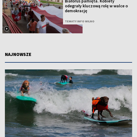
Białoruś pamięta. Kobiety
odegrały kluczową rolę w walce o
demokrację
TEMATY INFO WILNO
NAJNOWSZE