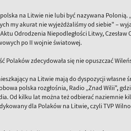
polska na Litwie nie lubi być nazywana Polonią
ych my akurat nie wyjeżdżaliśmy od siebie" – wyj
 Aktu Odrodzenia Niepodległości Litwy, Czesław 
wowych po II wojnie światowej.
ć Polaków zdecydowała się nie opuszczać Wileń
mieszkający na Litwie mają do dyspozycji własne
obowa polska rozgłośnia, Radio „Znad Wilii", gd
ia. Od kilku lat można też odbierać naziemnie ki
dykowany dla Polaków na Litwie, czyli TVP Wilno