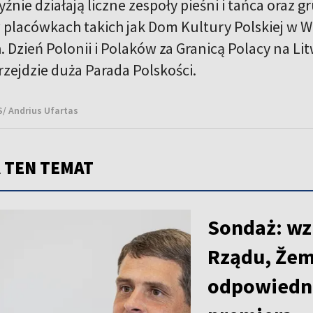
źnie działają liczne zespoły pieśni i tańca oraz 
 placówkach takich jak Dom Kultury Polskiej w W
 Dzień Polonii i Polaków za Granicą Polacy na Li
rzejdzie duża Parada Polskości.
S/ Andrius Ufartas
 TEN TEMAT
Sondaż: wz
Rządu, Žema
odpowiedn