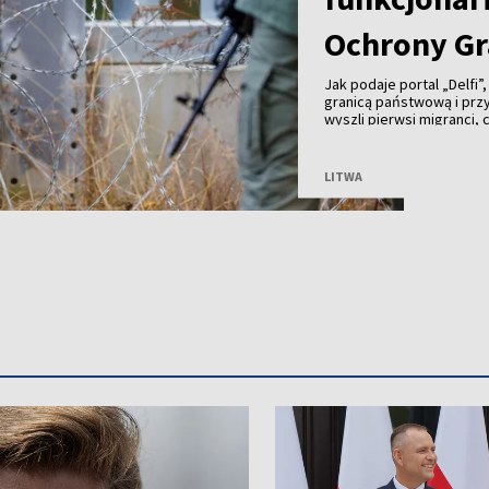
Ochrony Gr
Jak podaje portal „Delfi”
granicą państwową i prz
wyszli pierwsi migranci,
kajdankami. Chwilę późni
zaatakowały funkcjonari
pogranicznicy byli zmusz
LITWA