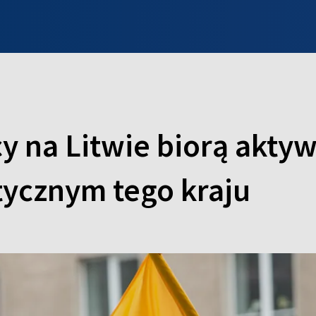
INFO WILNO
WILNO NA DZIEŃ DOBRY
PROGRAMY
ZGŁOŚ
y na Litwie biorą aktyw
tycznym tego kraju