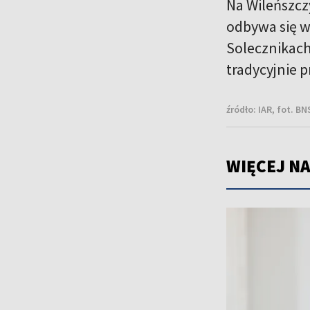
Na Wileńszczy
odbywa się w
Solecznikach.
tradycyjnie p
źródło:
IAR, fot. BN
WIĘCEJ NA