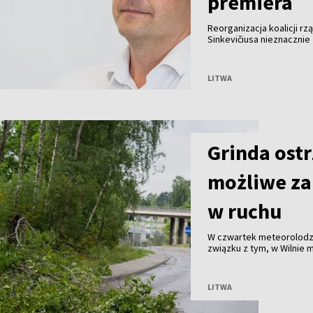
premiera
Reorganizacja koalicji r
Sinkevičiusa nieznaczni
z sondażu opinii publicz
tyrimai” na zamówienie po
LITWA
Grinda ostr
możliwe zal
w ruchu
W czwartek meteorolodzy
związku z tym, w Wilnie 
utrudnienia w ruchu – p
„Grinda”.
LITWA