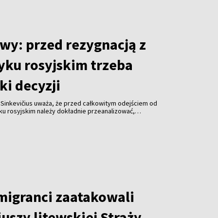
wy: przed rezygnacją z
yku rosyjskim trzeba
ki decyzji
 Sinkevičius uważa, że przed całkowitym odejściem od
ku rosyjskim należy dokładnie przeanalizować,
a decyzja dotknie. Jego zdaniem sytuację różnych
obywateli Rosji, Białorusi i Ukrainy – należy oceniać
 migranci zaatakowali
uszy litewskiej Straży