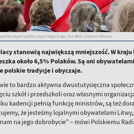
 społecznym i politycznym tego kraju, fot. BNS/ Andrius Ufartas
lacy stanowią największą mniejszość. W kraju 
ieszka około 6,5% Polaków. Są oni obywatelami
e polskie tradycje i obyczaje.
twie to bardzo aktywna dwustutysięczna społeczn
ciu szkół i przedszkoli oraz własnymi organizacj
ilku kadencji pełnią funkcję ministrów, są też d
ujemy, że jesteśmy lojalnymi obywatelami Litwy
ży nam na jego dobrobycie" – mówi Polskiemu Rad