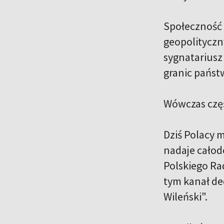
Społeczność 
geopolityczn
sygnatariusz
granic państ
Wówczas częś
Dziś Polacy 
nadaje całod
Polskiego Rad
tym kanał de
Wileński".