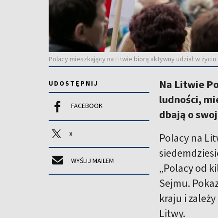
Polacy mieszkający na Litwie biorą aktywny udział w życiu
Na Litwie Po
UDOSTĘPNIJ
ludności, m
FACEBOOK
dbają o swoj
X
Polacy na Li
siedemdziesię
WYŚLIJ MAILEM
„Polacy od k
Sejmu. Pokaz
kraju i zale
Litwy.