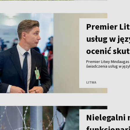
Premier Lit
usług w jęz
ocenić skut
Premier Litwy Mindaugas
świadczenia usług w języ
których mieszkańców tak
grup społecznych – m.in. 
indywidualnie.
LITWA
Nielegalni
funkcjonari