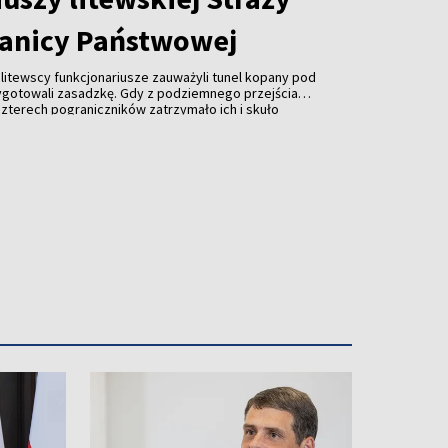
anicy Państwowej
, litewscy funkcjonariusze zauważyli tunel kopany pod
ygotowali zasadzkę. Gdy z podziemnego przejścia
 czterech pograniczników zatrzymało ich i skuło
ej z tunelu wyszło około 20 kolejnych osób, które
uszy. Wobec przewagi liczebnej napastników
eni się wycofać.