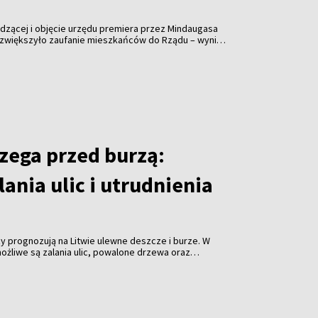
ządzącej i objęcie urzędu premiera przez Mindaugasa
e zwiększyło zaufanie mieszkańców do Rządu – wynika
nej przeprowadzonego w lipcu przez ośrodek „Spinter
rtalu „Delfi”.
zega przed burzą:
ania ulic i utrudnienia
 prognozują na Litwie ulewne deszcze i burze. W
możliwe są zalania ulic, powalone drzewa oraz
oinformowało stołeczne przedsiębiorstwo komunalne