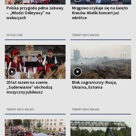
Polska przygoda pełna zabawy
Mrągowo szykuje się na święto
– „Młodzi Odkrywcy” na
Kresów. Wielki koncert już
wakacjach
wkrótce
SPOŁECZNE
TEMATY INFO WILNO
35 lat razem na scenie.
Blok zagraniczny: Rosja,
„Suderwianie” obchodzą
Ukraina, Estonia
muzyczny jubileusz
TEMATY INFO WILNO
TEMATY INFO WILNO