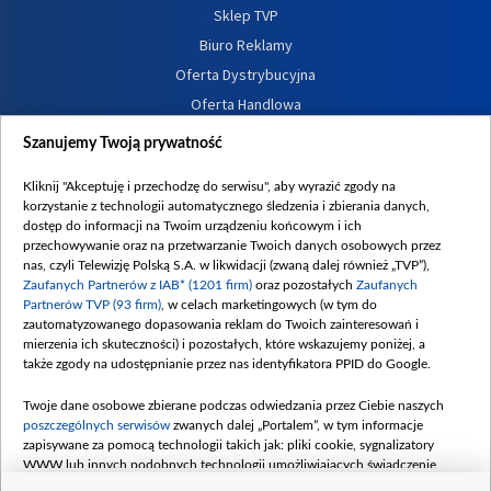
Sklep TVP
Biuro Reklamy
Oferta Dystrybucyjna
Oferta Handlowa
Dostępność
Szanujemy Twoją prywatność
Moje zgody
Kliknij "Akceptuję i przechodzę do serwisu", aby wyrazić zgody na
Procedura zgłoszeń wewnętrznych
korzystanie z technologii automatycznego śledzenia i zbierania danych,
dostęp do informacji na Twoim urządzeniu końcowym i ich
przechowywanie oraz na przetwarzanie Twoich danych osobowych przez
nas, czyli Telewizję Polską S.A. w likwidacji (zwaną dalej również „TVP”),
Zaufanych Partnerów z IAB* (1201 firm)
oraz pozostałych
Zaufanych
Partnerów TVP (93 firm)
, w celach marketingowych (w tym do
zautomatyzowanego dopasowania reklam do Twoich zainteresowań i
mierzenia ich skuteczności) i pozostałych, które wskazujemy poniżej, a
także zgody na udostępnianie przez nas identyfikatora PPID do Google.
Twoje dane osobowe zbierane podczas odwiedzania przez Ciebie naszych
poszczególnych serwisów
zwanych dalej „Portalem”, w tym informacje
zapisywane za pomocą technologii takich jak: pliki cookie, sygnalizatory
WWW lub innych podobnych technologii umożliwiających świadczenie
dopasowanych i bezpiecznych usług, personalizację treści oraz reklam,