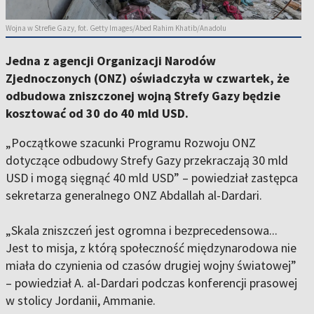
Wojna w Strefie Gazy, fot. Getty Images/Abed Rahim Khatib/Anadolu
Jedna z agencji Organizacji Narodów
Zjednoczonych (ONZ) oświadczyła w czwartek, że
odbudowa zniszczonej wojną Strefy Gazy będzie
kosztować od 30 do 40 mld USD.
„Początkowe szacunki Programu Rozwoju ONZ
dotyczące odbudowy Strefy Gazy przekraczają 30 mld
USD i mogą sięgnąć 40 mld USD” – powiedział zastępca
sekretarza generalnego ONZ Abdallah al-Dardari.
„Skala zniszczeń jest ogromna i bezprecedensowa...
Jest to misja, z którą społeczność międzynarodowa nie
miała do czynienia od czasów drugiej wojny światowej”
– powiedział A. al-Dardari podczas konferencji prasowej
w stolicy Jordanii, Ammanie.