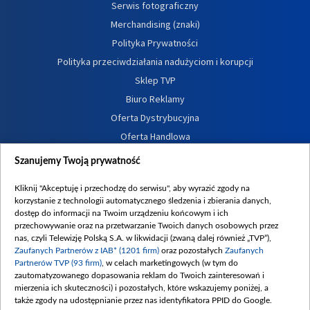
Serwis fotograficzny
Merchandising (znaki)
Polityka Prywatności
Polityka przeciwdziałania nadużyciom i korupcji
Sklep TVP
Biuro Reklamy
Oferta Dystrybucyjna
Oferta Handlowa
Dostępność
Szanujemy Twoją prywatność
Moje zgody
Kliknij "Akceptuję i przechodzę do serwisu", aby wyrazić zgody na
Procedura zgłoszeń wewnętrznych
korzystanie z technologii automatycznego śledzenia i zbierania danych,
dostęp do informacji na Twoim urządzeniu końcowym i ich
przechowywanie oraz na przetwarzanie Twoich danych osobowych przez
nas, czyli Telewizję Polską S.A. w likwidacji (zwaną dalej również „TVP”),
Zaufanych Partnerów z IAB* (1201 firm)
oraz pozostałych
Zaufanych
Partnerów TVP (93 firm)
, w celach marketingowych (w tym do
zautomatyzowanego dopasowania reklam do Twoich zainteresowań i
mierzenia ich skuteczności) i pozostałych, które wskazujemy poniżej, a
także zgody na udostępnianie przez nas identyfikatora PPID do Google.