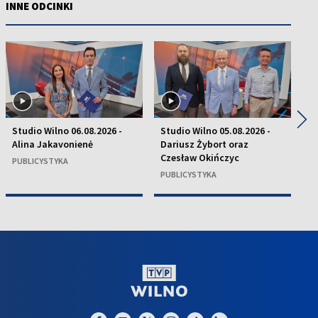
INNE ODCINKI
◀
▶
Studio Wilno 06.08.2026 -
Studio Wilno 05.08.2026 -
St
Alina Jakavonienė
Dariusz Żybort oraz
K
Czesław Okińczyc
H
PUBLICYSTYKA
PUBLICYSTYKA
P