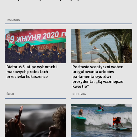
KULTURA
Białoruś 6 lat po wyborach i
Posłowie sceptyczni wobec
masowych protestach
uregulowania urlopów
przeciwko Łukaszence
parlamentarzystów i
prezydenta. „Są ważniejsze
kwestie”
ŚWIAT
POLITYKA