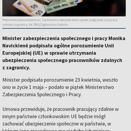
Podpisano porozumienie ws. zachowania ubezpieczenia społecznego podczas pracy
zdalnej za granicą, fot. BNS/Žygimantas Gedvila
Minister zabezpieczenia społecznego i pracy Monika
Navickienė podpisała ogólne porozumienie Unii
Europejskiej (UE) w sprawie utrzymania
ubezpieczenia społecznego pracowników zdalnych
z zagranicy.
Minister podpisała porozumienie 23 kwietnia, weszło
ono w życie 1 maja – podało w piątek Ministerstwo
Zabezpieczenia Społecznego i Pracy.
Umowa przewiduje, że pracownik pracujący zdalnie w
innym państwie członkowskim UE będzie mógł
zachować ubezpieczenie społeczne w państwie, w
którym jego pracodawca ma siedzibę lub miejsce