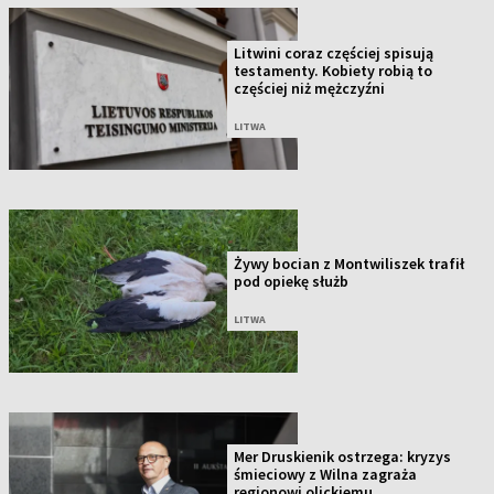
Litwini coraz częściej spisują
testamenty. Kobiety robią to
częściej niż mężczyźni
LITWA
Żywy bocian z Montwiliszek trafił
pod opiekę służb
LITWA
Mer Druskienik ostrzega: kryzys
śmieciowy z Wilna zagraża
regionowi olickiemu