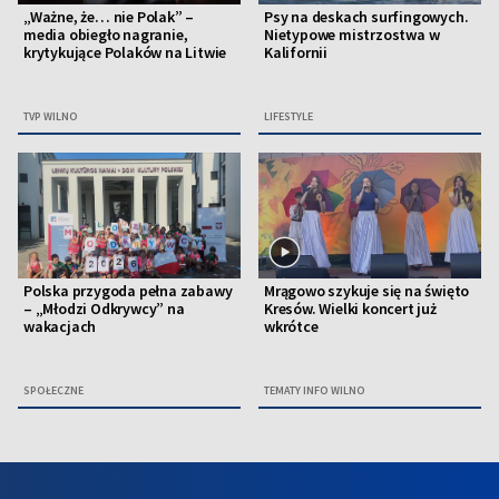
„Ważne, że… nie Polak” –
Psy na deskach surfingowych.
media obiegło nagranie,
Nietypowe mistrzostwa w
krytykujące Polaków na Litwie
Kalifornii
TVP WILNO
LIFESTYLE
Polska przygoda pełna zabawy
Mrągowo szykuje się na święto
– „Młodzi Odkrywcy” na
Kresów. Wielki koncert już
wakacjach
wkrótce
SPOŁECZNE
TEMATY INFO WILNO