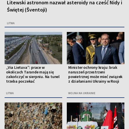
Litewski astronom nazwał asteroidy na cześć Nidy i
Świętej (Šventoji)
LITWA
„Via Lietuva”: prace w
Minister ochrony kraju: brak
okolicach Tarande mają się
naruszeń przestrzeni
zakończyć w sierpniu. Na tunel
powietrznej może mieć związek
trzeba poczekać
z działaniami Ukrainy w Rosji
LITWA
WOJNA NA UKRAINIE