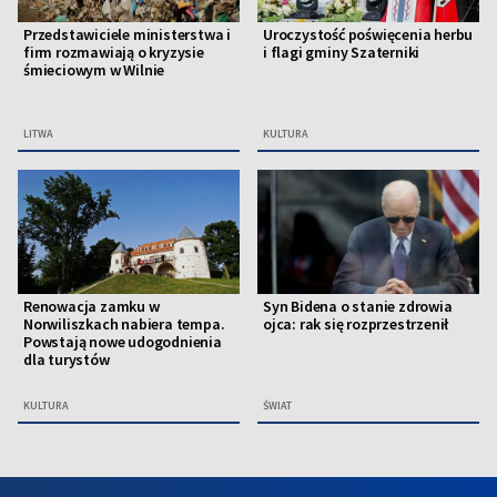
Przedstawiciele ministerstwa i
Uroczystość poświęcenia herbu
firm rozmawiają o kryzysie
i flagi gminy Szaterniki
śmieciowym w Wilnie
LITWA
KULTURA
Renowacja zamku w
Syn Bidena o stanie zdrowia
Norwiliszkach nabiera tempa.
ojca: rak się rozprzestrzenił
Powstają nowe udogodnienia
dla turystów
KULTURA
ŚWIAT