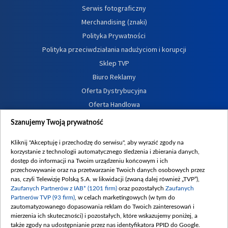
Serwis fotograficzny
Merchandising (znaki)
Polityka Prywatności
Polityka przeciwdziałania nadużyciom i korupcji
Sklep TVP
Biuro Reklamy
Oferta Dystrybucyjna
Oferta Handlowa
Dostępność
Szanujemy Twoją prywatność
Moje zgody
Kliknij "Akceptuję i przechodzę do serwisu", aby wyrazić zgody na
Procedura zgłoszeń wewnętrznych
korzystanie z technologii automatycznego śledzenia i zbierania danych,
dostęp do informacji na Twoim urządzeniu końcowym i ich
przechowywanie oraz na przetwarzanie Twoich danych osobowych przez
nas, czyli Telewizję Polską S.A. w likwidacji (zwaną dalej również „TVP”),
Zaufanych Partnerów z IAB* (1201 firm)
oraz pozostałych
Zaufanych
Partnerów TVP (93 firm)
, w celach marketingowych (w tym do
zautomatyzowanego dopasowania reklam do Twoich zainteresowań i
mierzenia ich skuteczności) i pozostałych, które wskazujemy poniżej, a
także zgody na udostępnianie przez nas identyfikatora PPID do Google.