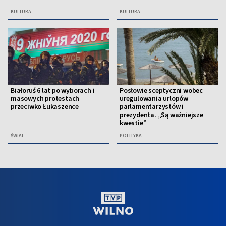
KULTURA
KULTURA
Białoruś 6 lat po wyborach i
Posłowie sceptyczni wobec
masowych protestach
uregulowania urlopów
przeciwko Łukaszence
parlamentarzystów i
prezydenta. „Są ważniejsze
kwestie”
ŚWIAT
POLITYKA