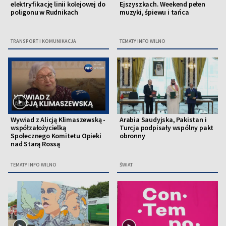
elektryfikację linii kolejowej do
Ejszyszkach. Weekend pełen
poligonu w Rudnikach
muzyki, śpiewu i tańca
TRANSPORT I KOMUNIKACJA
TEMATY INFO WILNO
Wywiad z Alicją Klimaszewską -
Arabia Saudyjska, Pakistan i
współzałożycielką
Turcja podpisały wspólny pakt
Społecznego Komitetu Opieki
obronny
nad Starą Rossą
TEMATY INFO WILNO
ŚWIAT