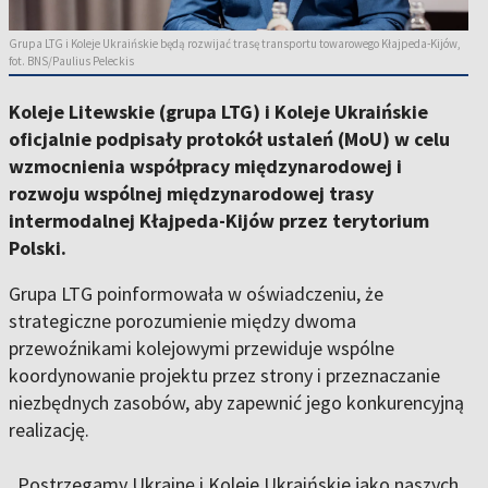
Grupa LTG i Koleje Ukraińskie będą rozwijać trasę transportu towarowego Kłajpeda-Kijów,
fot. BNS/Paulius Peleckis
Koleje Litewskie (grupa LTG) i Koleje Ukraińskie
oficjalnie podpisały protokół ustaleń (MoU) w celu
wzmocnienia współpracy międzynarodowej i
rozwoju wspólnej międzynarodowej trasy
intermodalnej Kłajpeda-Kijów przez terytorium
Polski.
Grupa LTG poinformowała w oświadczeniu, że
strategiczne porozumienie między dwoma
przewoźnikami kolejowymi przewiduje wspólne
koordynowanie projektu przez strony i przeznaczanie
niezbędnych zasobów, aby zapewnić jego konkurencyjną
realizację.
„Postrzegamy Ukrainę i Koleje Ukraińskie jako naszych