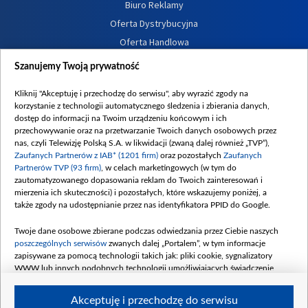
Biuro Reklamy
Oferta Dystrybucyjna
Oferta Handlowa
Dostępność
Szanujemy Twoją prywatność
Moje zgody
Kliknij "Akceptuję i przechodzę do serwisu", aby wyrazić zgody na
Procedura zgłoszeń wewnętrznych
korzystanie z technologii automatycznego śledzenia i zbierania danych,
dostęp do informacji na Twoim urządzeniu końcowym i ich
przechowywanie oraz na przetwarzanie Twoich danych osobowych przez
nas, czyli Telewizję Polską S.A. w likwidacji (zwaną dalej również „TVP”),
Zaufanych Partnerów z IAB* (1201 firm)
oraz pozostałych
Zaufanych
Partnerów TVP (93 firm)
, w celach marketingowych (w tym do
zautomatyzowanego dopasowania reklam do Twoich zainteresowań i
mierzenia ich skuteczności) i pozostałych, które wskazujemy poniżej, a
także zgody na udostępnianie przez nas identyfikatora PPID do Google.
Twoje dane osobowe zbierane podczas odwiedzania przez Ciebie naszych
poszczególnych serwisów
zwanych dalej „Portalem”, w tym informacje
zapisywane za pomocą technologii takich jak: pliki cookie, sygnalizatory
WWW lub innych podobnych technologii umożliwiających świadczenie
dopasowanych i bezpiecznych usług, personalizację treści oraz reklam,
udostępnianie funkcji mediów społecznościowych oraz analizowanie ruchu
Akceptuję i przechodzę do serwisu
w Internecie.