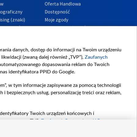
ów
Oferta Handlowa
tograficzny
Dostępność
sing (znaki)
Moje zgody
Prywatności
Procedura zgłoszeń
wewnętrznych
przeciwdziałania
m i korupcji
ierania danych, dostęp do informacji na Twoim urządzeniu
likwidacji (zwaną dalej również „TVP”),
Zaufanych
zautomatyzowanego dopasowania reklam do Twoich
 nas identyfikatora PPID do Google.
em”, w tym informacje zapisywane za pomocą technologii
 bezpiecznych usług, personalizację treści oraz reklam,
, identyfikatory Twoich urządzeń końcowych i
twarzane przez TVP,
Zaufanych Partnerów z IAB
oraz
zeniu lub dostęp do nich, wyboru podstawowych reklam,
reści, wyboru spersonalizowanych treści, pomiaru