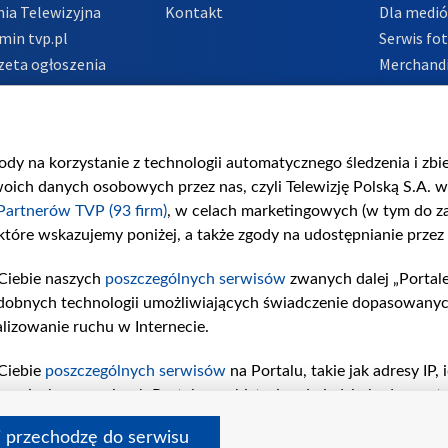
ia Telewizyjna
Kontakt
Dla medi
min tvp.pl
Serwis fo
zeta ogłoszenia
Merchandi
acje o nadawcy
Polityka 
Polityka 
nadużycio
gody na korzystanie z technologii automatycznego śledzenia i zb
ch danych osobowych przez nas, czyli Telewizję Polską S.A. w 
Partnerów TVP (93 firm)
, w celach marketingowych (w tym do 
 które wskazujemy poniżej, a także zgody na udostępnianie przez
Ciebie naszych
poszczególnych serwisów
zwanych dalej „Portal
dobnych technologii umożliwiających świadczenie dopasowanych i
lizowanie ruchu w Internecie.
Ciebie
poszczególnych serwisów
na Portalu, takie jak adresy IP
iwaniach w serwisach Portalu czy historia odwiedzin będą prze
tępujących celów i funkcji: przechowywania informacji na urząd
i przechodzę do serwisu
sonalizowanych reklam, tworzenia profilu spersonalizowanych t