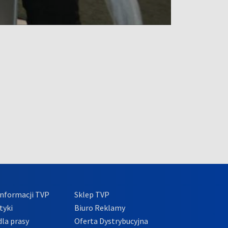
nformacji TVP
Sklep TVP
tyki
Biuro Reklamy
la prasy
Oferta Dystrybucyjna