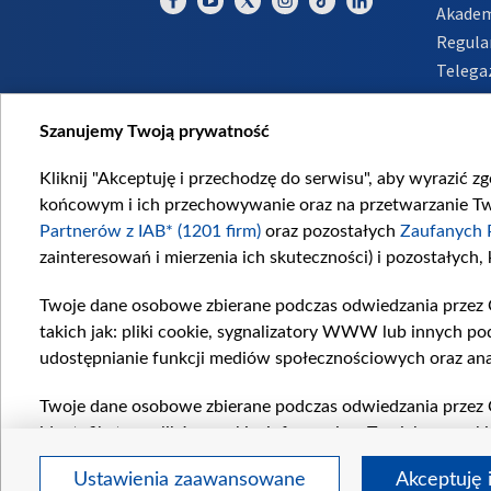
Akadem
Regula
Telega
Inform
Szanujemy Twoją prywatność
Kliknij "Akceptuję i przechodzę do serwisu", aby wyrazić z
końcowym i ich przechowywanie oraz na przetwarzanie Twoi
Partnerów z IAB* (1201 firm)
oraz pozostałych
Zaufanych 
zainteresowań i mierzenia ich skuteczności) i pozostałych,
Twoje dane osobowe zbierane podczas odwiedzania przez 
takich jak: pliki cookie, sygnalizatory WWW lub innych po
udostępnianie funkcji mediów społecznościowych oraz ana
Twoje dane osobowe zbierane podczas odwiedzania przez 
identyfikatory plików cookie, informacje o Twoich wyszuk
pozostałych
Zaufanych Partnerów TVP
dla realizacji nas
Ustawienia zaawansowane
Akceptuję 
wyboru spersonalizowanych reklam, tworzenia profilu sper