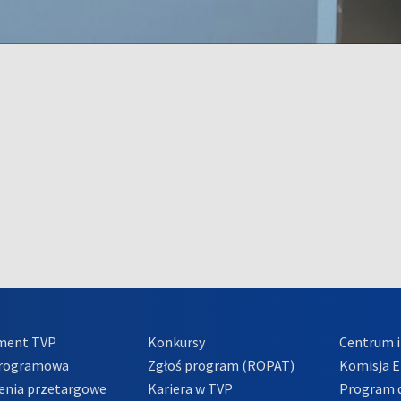
ment TVP
Konkursy
Centrum i
Programowa
Zgłoś program (ROPAT)
Komisja E
enia przetargowe
Kariera w TVP
Program d