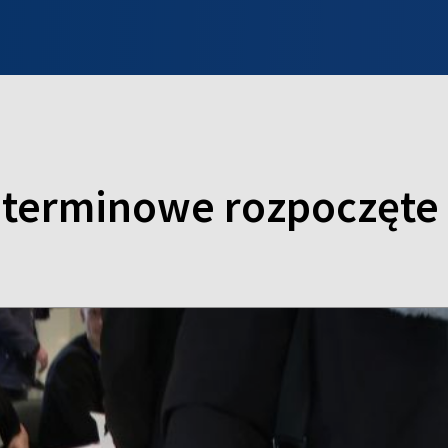
INFO WILNO
WILNO NA DZIEŃ DOBRY
PROGRAMY
ZGŁOŚ
dterminowe rozpoczęte