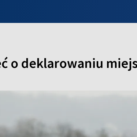
INFO WILNO
WILNO NA DZIEŃ DOBRY
PROGRAMY
ZGŁOŚ
eć o deklarowaniu miej