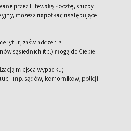
wane przez Litewską Pocztę, służby
cyzyjny, możesz napotkać następujące
 emerytur, zaświadczenia
ów sąsiednich itp.) mogą do Ciebie
izacją miejsca wypadku;
ucji (np. sądów, komorników, policji