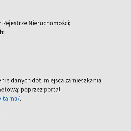
w Rejestrze Nieruchomości;
h;
nie danych dot. miejsca zamieszkania
netową: poprzez portal
vitarna/
.
.