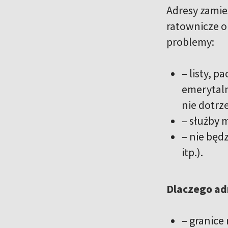
Adresy zamie
ratownicze or
problemy:
– listy, 
emerytaln
nie dotrze
– służby 
– nie będ
itp.).
Dlaczego ad
– granice