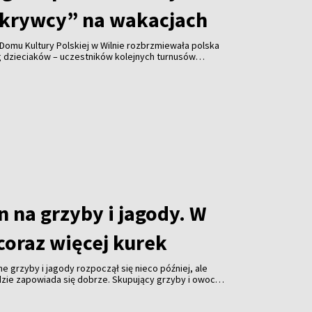
krywcy” na wakacjach
Domu Kultury Polskiej w Wilnie rozbrzmiewała polska
g dzieciaków – uczestników kolejnych turnusów
wcy”.
 na grzyby i jagody. W
 coraz więcej kurek
e grzyby i jagody rozpoczął się nieco później, ale
dzie zapowiada się dobrze. Skupujący grzyby i owoce
agę na coraz mniejszą liczbę osób, które zajmują się