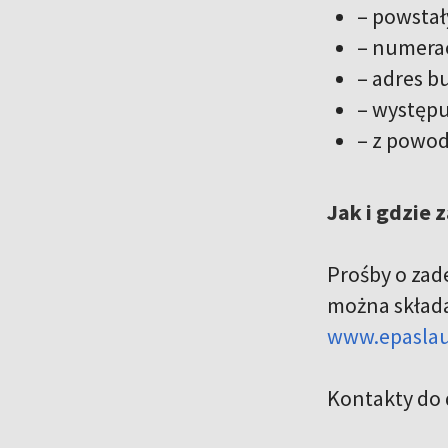
– powstał
– numerac
– adres b
– występ
– z powod
Jak i gdzie
Prośby o zad
można składa
www.epaslau
Kontakty do 