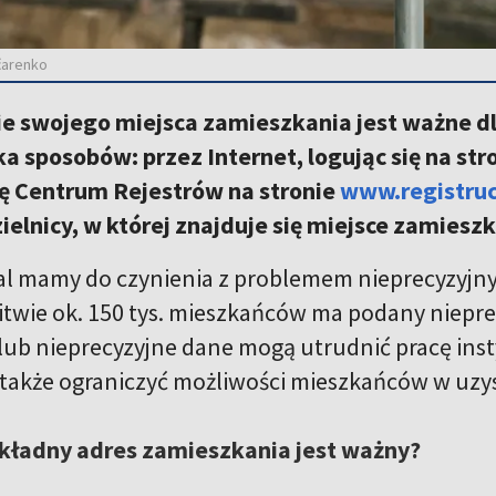
čarenko
e swojego miejsca zamieszkania jest ważne d
lka sposobów: przez Internet, logując się na str
 Centrum Rejestrów na stronie
www.registruce
ielnicy, w której znajduje się miejsce zamieszk
al mamy do czynienia z problemem nieprecyzyjny
itwie ok. 150 tys. mieszkańców ma podany niepre
lub nieprecyzyjne dane mogą utrudnić pracę insty
a także ograniczyć możliwości mieszkańców w uz
kładny adres zamieszkania jest ważny?