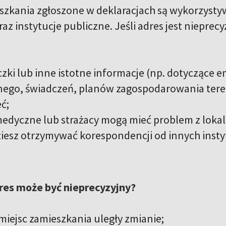
szkania zgłoszone w deklaracjach są wykorzysty
az instytucje publiczne. Jeśli adres jest niepre
paczki lub inne istotne informacje (np. dotyczące
ego, świadczeń, planów zagospodarowania teren
ć;
medyczne lub strażacy mogą mieć problem z lokal
ziesz otrzymywać korespondencji od innych instyt
res może być nieprecyzyjny?
 miejsc zamieszkania uległy zmianie;