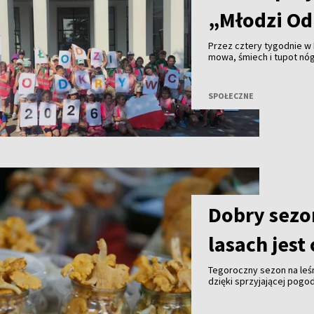
„Młodzi Od
Przez cztery tygodnie w 
mowa, śmiech i tupot nó
półkolonii „Młodzi Odkry
SPOŁECZNE
Dobry sezon
lasach jest
Tegoroczny sezon na leśn
dzięki sprzyjającej pogo
leśne zwracają jednak uw
ich zbieraniem.