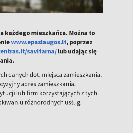
la każdego mieszkańca. Można to
onie
www.epaslaugos.lt
, poprzez
ntras.lt/savitarna/
lub udając się
ania.
ch danych dot. miejsca zamieszkania.
cyzyjny adres zamieszkania.
tucji lub firm korzystających z tych
yskiwaniu różnorodnych usług.