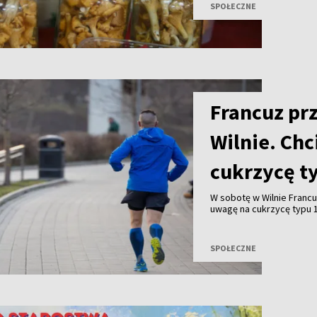
SPOŁECZNE
Francuz pr
Wilnie. Chc
cukrzycę t
W sobotę w Wilnie Francu
uwagę na cukrzycę typu 
osób żyjących z choroba
niepełnosprawnościami. B
Did It”.
SPOŁECZNE