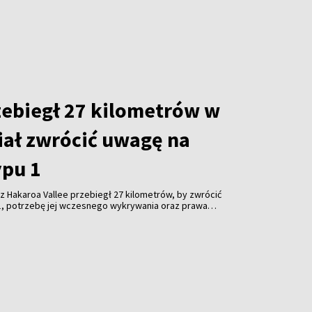
zebiegł 27 kilometrów w
iał zwrócić uwagę na
ypu 1
z Hakaroa Vallee przebiegł 27 kilometrów, by zwrócić
1, potrzebę jej wczesnego wykrywania oraz prawa
mi przewlekłymi i niewidocznymi
ieg jest częścią międzynarodowej inicjatywy „Just