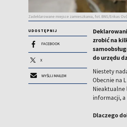
Zadeklarowane miejsce zamieszkania, fot. BNS/Erikas Ov
Deklarowani
UDOSTĘPNIJ
zrobić na ki
FACEBOOK
samoobsługę
do urzędu dz
X
Niestety nad
WYŚLIJ MAILEM
Obecnie na L
Nieaktualne 
informacji, 
Dlaczego do