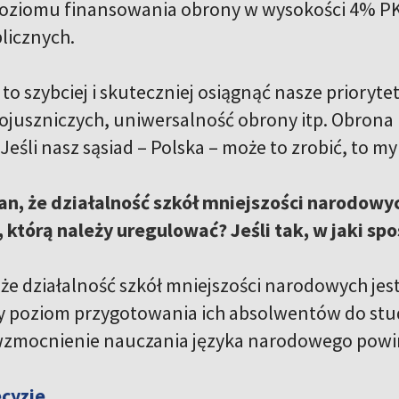
poziomu finansowania obrony w wysokości 4% PK
blicznych.
o szybciej i skuteczniej osiągnąć nasze prioryt
ł sojuszniczych, uniwersalność obrony itp. Obron
Jeśli nasz sąsiad – Polska – może to zrobić, to m
n, że działalność szkół mniejszości narodowy
, którą należy uregulować? Jeśli tak, w jaki sp
że działalność szkół mniejszości narodowych je
zy poziom przygotowania ich absolwentów do stu
 wzmocnienie nauczania języka narodowego pow
cyzje