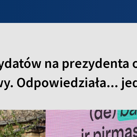
INFO WILNO
WILNO NA DZIEŃ DOBRY
PROGRAMY
ZGŁOŚ
ydatów na prezydenta 
wy. Odpowiedziała... j