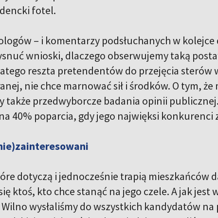
dencki fotel.
tologów – i komentarzy podsłuchanych w kolejce d
snuć wnioski, dlaczego obserwujemy taką posta
latego reszta pretendentów do przejęcia sterów 
ranej, nie chce marnować sił i środków. O tym, 
 także przedwyborcze badania opinii publiczne
 na 40% poparcia, gdy jego najwięksi konkurenci
nie)zainteresowani
óre dotyczą i jednocześnie trapią mieszkańców 
ię ktoś, kto chce stanąć na jego czele. A jak jest 
 Wilno wysłaliśmy do wszystkich kandydatów na 