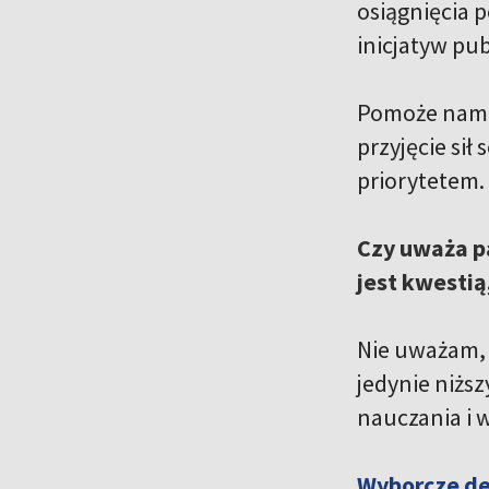
osiągnięcia 
inicjatyw pu
Pomoże nam t
przyjęcie si
priorytetem. 
Czy uważa pa
jest kwestią
Nie uważam, 
jedynie niżs
nauczania i
Wyborcze de