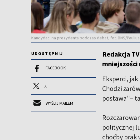
Kandydaci na prezydenta podczas debat, fot. BNS/Paulius
Redakcja TV
UDOSTĘPNIJ
mniejszości 
FACEBOOK
Eksperci, ja
X
Chodzi zarów
postawa"– tak
WYŚLIJ MAILEM
Rozczarowani
politycznej l
choćby brak 