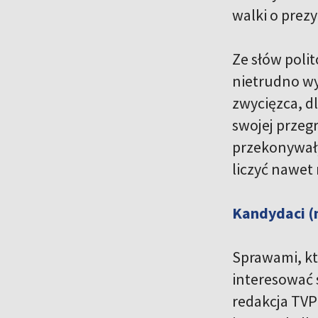
walki o prezy
Ze słów poli
nietrudno wy
zwycięzca, d
swojej przeg
przekonywały
liczyć nawet
Kandydaci (
Sprawami, kt
interesować s
redakcja TVP