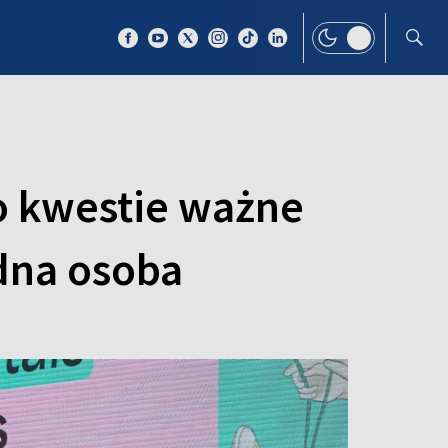
 TEMAT
WIĘCEJ
o kwestie ważne
edna osoba