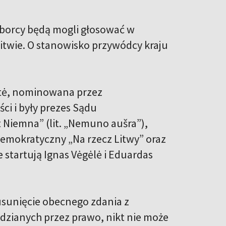
borcy będą mogli głosować w
Litwie. O stanowisko przywódcy kraju
ytė, nominowana przez
ci i były prezes Sądu
t Niemna” (lit. „Nemuno aušra”),
Demokratyczny „Na rzecz Litwy” oraz
 startują Ignas Vėgėlė i Eduardas
usunięcie obecnego zdania z
dzianych przez prawo, nikt nie może