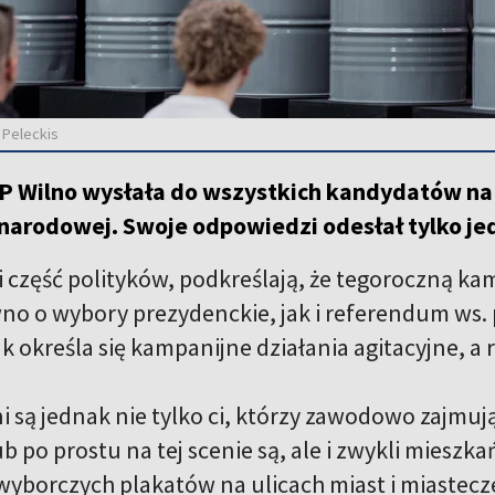
 Peleckis
P Wilno wysłała do wszystkich kandydatów na
narodowej. Swoje odpowiedzi odesłał tylko jed
k i część polityków, podkreślają, że tegoroczną
no o wybory prezydenckie, jak i referendum ws
 określa się kampanijne działania agitacyjne, a r
 są jednak nie tylko ci, którzy zawodowo zajmu
ub po prostu na tej scenie są, ale i zwykli mieszk
wyborczych plakatów na ulicach miast i miastec