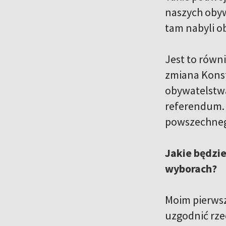
naszych obyw
tam nabyli o
Jest to równ
zmiana Konst
obywatelstwa
referendum. 
powszechne
Jakie będzie
wyborach?
Moim pierwsz
uzgodnić rze