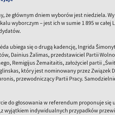
, że głównym dniem wyborów jest niedziela. Wy
alu wyborczym – jest ich w sumie 1 895 w całej 
ndydatów.
ėda ubiega się o drugą kadencję, Ingrida Šimon
w, Dainius Žalimas, przedstawiciel Partii Wolnoś
go, Remigijus Žemaitaitis, założyciel partii „Świ
glinskas, który jest nominowany przez Związek 
ronis, przewodniczący Partii Pracy. Samodzielnie
arcie do głosowania w referendum proponuje się 
 „z wyjątkiem indywidualnych przypadków przewi