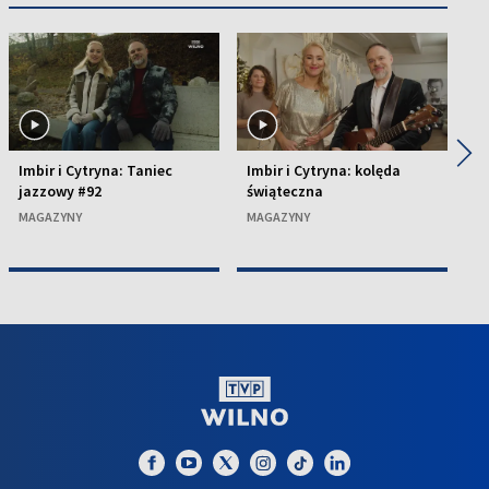
◀
▶
Imbir i Cytryna: Taniec
Imbir i Cytryna: kolęda
Im
jazzowy #92
świąteczna
Ł
MAGAZYNY
MAGAZYNY
M