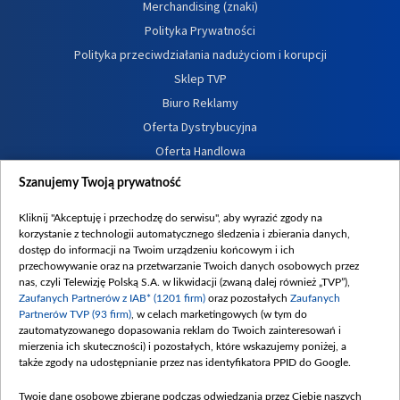
Merchandising (znaki)
Polityka Prywatności
Polityka przeciwdziałania nadużyciom i korupcji
Sklep TVP
Biuro Reklamy
Oferta Dystrybucyjna
Oferta Handlowa
Dostępność
Szanujemy Twoją prywatność
Moje zgody
Kliknij "Akceptuję i przechodzę do serwisu", aby wyrazić zgody na
Procedura zgłoszeń wewnętrznych
korzystanie z technologii automatycznego śledzenia i zbierania danych,
dostęp do informacji na Twoim urządzeniu końcowym i ich
przechowywanie oraz na przetwarzanie Twoich danych osobowych przez
nas, czyli Telewizję Polską S.A. w likwidacji (zwaną dalej również „TVP”),
Zaufanych Partnerów z IAB* (1201 firm)
oraz pozostałych
Zaufanych
Partnerów TVP (93 firm)
, w celach marketingowych (w tym do
zautomatyzowanego dopasowania reklam do Twoich zainteresowań i
mierzenia ich skuteczności) i pozostałych, które wskazujemy poniżej, a
także zgody na udostępnianie przez nas identyfikatora PPID do Google.
Twoje dane osobowe zbierane podczas odwiedzania przez Ciebie naszych