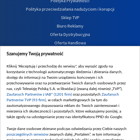
Polityka Prywatności
Polityka przeciwdziałania nadużyciom i korupcji
Sklep TVP
Biuro Reklamy
Oferta Dystrybucyjna
Oferta Handlowa
Dostępność
Szanujemy Twoją prywatność
Moje zgody
Kliknij "Akceptuję i przechodzę do serwisu", aby wyrazić zgody na
Procedura zgłoszeń wewnętrznych
korzystanie z technologii automatycznego śledzenia i zbierania danych,
dostęp do informacji na Twoim urządzeniu końcowym i ich
przechowywanie oraz na przetwarzanie Twoich danych osobowych przez
nas, czyli Telewizję Polską S.A. w likwidacji (zwaną dalej również „TVP”),
Zaufanych Partnerów z IAB* (1201 firm)
oraz pozostałych
Zaufanych
Partnerów TVP (93 firm)
, w celach marketingowych (w tym do
zautomatyzowanego dopasowania reklam do Twoich zainteresowań i
mierzenia ich skuteczności) i pozostałych, które wskazujemy poniżej, a
także zgody na udostępnianie przez nas identyfikatora PPID do Google.
Twoje dane osobowe zbierane podczas odwiedzania przez Ciebie naszych
poszczególnych serwisów
zwanych dalej „Portalem”, w tym informacje