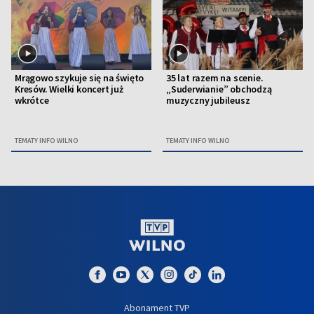
Mrągowo szykuje się na święto
35 lat razem na scenie.
Kresów. Wielki koncert już
„Suderwianie” obchodzą
wkrótce
muzyczny jubileusz
TEMATY INFO WILNO
TEMATY INFO WILNO
Abonament TVP