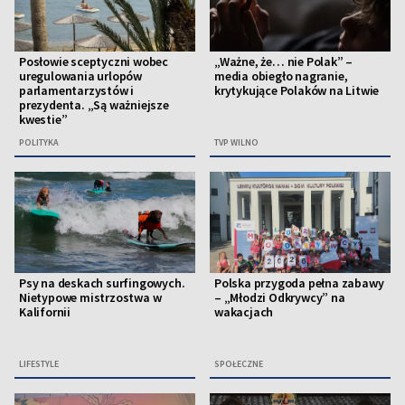
Posłowie sceptyczni wobec
„Ważne, że… nie Polak” –
uregulowania urlopów
media obiegło nagranie,
parlamentarzystów i
krytykujące Polaków na Litwie
prezydenta. „Są ważniejsze
kwestie”
POLITYKA
TVP WILNO
Psy na deskach surfingowych.
Polska przygoda pełna zabawy
Nietypowe mistrzostwa w
– „Młodzi Odkrywcy” na
Kalifornii
wakacjach
LIFESTYLE
SPOŁECZNE