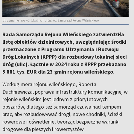
Utrzymanie i rozwój lokalnych dróg, fot. Samorząd Rejonu Wileńskiego
Rada Samorządu Rejonu Wileńskiego zatwierdziła
listę obiektów dzielnicowych, uwzględniając środki
przeznaczone z Programu Utrzymania i Rozwoju
Dróg Lokalnych (KPPP) dla rozbudowy lokalnej sieci
dróg (ulic). Łącznie w 2024 roku z KPPP przekazano
5 881 tys. EUR dla 23 gmin rejonu wileńskiego.
Według mera rejonu wileńskiego, Roberta
Duchniewicza, poprawa infrastruktury komunikacyjnej w
rejonie wileńskim jest jednym z priorytetowych
obszarów, dlatego też samorząd czuwa nad tempem
prac, aby rozbudowywać drogi, nowe chodniki, ścieżki
rowerowe i oświetlenie, tworząc bezpieczne warunki
drogowe dla pieszych i rowerzystów.