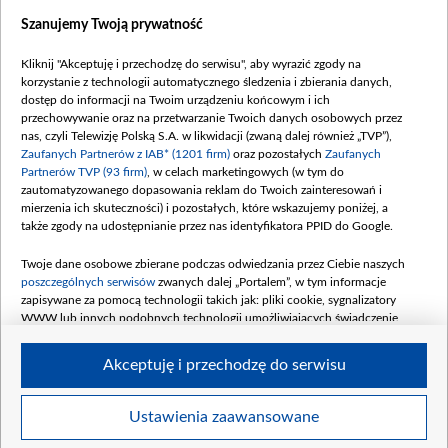
Dostępność
Szanujemy Twoją prywatność
Moje zgody
Kliknij "Akceptuję i przechodzę do serwisu", aby wyrazić zgody na
Procedura zgłoszeń wewnętrznych
korzystanie z technologii automatycznego śledzenia i zbierania danych,
dostęp do informacji na Twoim urządzeniu końcowym i ich
przechowywanie oraz na przetwarzanie Twoich danych osobowych przez
nas, czyli Telewizję Polską S.A. w likwidacji (zwaną dalej również „TVP”),
Zaufanych Partnerów z IAB* (1201 firm)
oraz pozostałych
Zaufanych
Partnerów TVP (93 firm)
, w celach marketingowych (w tym do
zautomatyzowanego dopasowania reklam do Twoich zainteresowań i
mierzenia ich skuteczności) i pozostałych, które wskazujemy poniżej, a
także zgody na udostępnianie przez nas identyfikatora PPID do Google.
Twoje dane osobowe zbierane podczas odwiedzania przez Ciebie naszych
poszczególnych serwisów
zwanych dalej „Portalem”, w tym informacje
zapisywane za pomocą technologii takich jak: pliki cookie, sygnalizatory
WWW lub innych podobnych technologii umożliwiających świadczenie
dopasowanych i bezpiecznych usług, personalizację treści oraz reklam,
udostępnianie funkcji mediów społecznościowych oraz analizowanie ruchu
Akceptuję i przechodzę do serwisu
w Internecie.
Twoje dane osobowe zbierane podczas odwiedzania przez Ciebie
Ustawienia zaawansowane
poszczególnych serwisów
na Portalu, takie jak adresy IP, identyfikatory
©2026 Telewizja Polska S. A. w likwidacji
Twoich urządzeń końcowych i identyfikatory plików cookie, informacje o