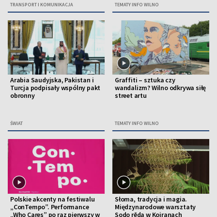
TRANSPORT I KOMUNIKACJA
TEMATY INFO WILNO
Arabia Saudyjska, Pakistan i
Graffiti – sztuka czy
Turcja podpisały wspólny pakt
wandalizm? Wilno odkrywa siłę
obronny
street artu
ŚWIAT
TEMATY INFO WILNO
Polskie akcenty na festiwalu
Słoma, tradycja i magia.
„ConTempo”. Performance
Międzynarodowe warsztaty
„Who Cares” po raz pierwszy w
Sodo rēda w Koiranach