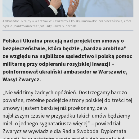
Ambasador Ukrainy w Warszawie: Zawrzemy z Polską umowę dot. bezpieczeństwa, która
będzie „bardzo ambitna”, fot. PAP/ Paweł Supernak
Polska i Ukraina pracują nad projektem umowy o
bezpieczeństwie, która będzie „bardzo ambitna"
ze względu na najbliższe sąsiedztwo i polską pomoc
militarną przy odpieraniu rosyjskiej inwazji –
poinformował ukraiński ambasador w Warszawie,
Wasyl Zwarycz.
„Nie widzimy żadnych opóźnień. Dostrzegamy bardzo
poważne, rzetelne podejście strony polskiej do treści tej
umowy i jestem bardziej niż przekonany, że w
najbliższym czasie w przypadku takich umów będziemy
mieli o jednego sygnatariusza więcej” – powiedział
Zwarycz w wywiadzie dla Radia Swoboda. Dyplomata
ujawnił, że w ostatnim czasie projekt dokumentu był