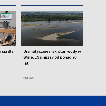
rcia dla
Dramatycznie niski stan wody w
Wiśle. „Najniższy od ponad 70
lat”
POLSKA