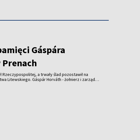
pamięci Gáspára
 Prenach
ł Rzeczypospolitej, a trwały ślad pozostawił na
wskiego. Gáspár Horváth - żołnierz i zarządca
lecia temu wsparł kościół w Prenach. Dziś
słonięta z udziałem przedstawicieli Litwy,