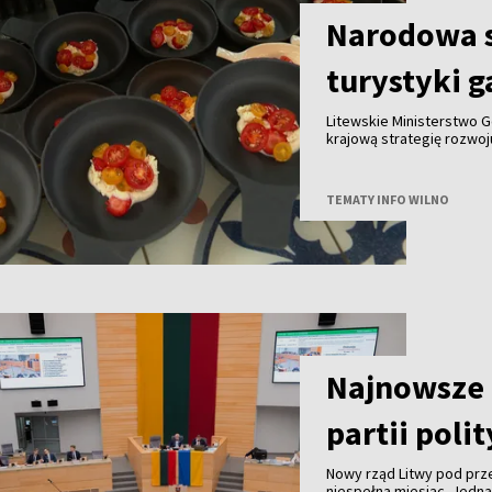
Narodowa s
turystyki 
Litewskie Ministerstwo G
krajową strategię rozwo
do końca tego roku we w
innymi partnerami. Celem
gałęzi litewskiej turysty
TEMATY INFO WILNO
granicą.
Najnowsze 
partii poli
Nowy rząd Litwy pod pr
niespełna miesiąc. Jedn