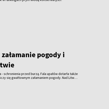
załamanie pogody i
itwie
a - schronienia przed burzą. Fala upałów dotarła także
ończy się gwałtownym załamaniem pogody. Nad Litwą
ulewami, gradem i porywistym wiatrem.