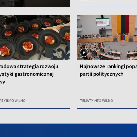
odowa strategia rozwoju
Najnowsze rankingi popa
ystyki gastronomicznej
partii politycznych
twy
ATY INFO WILNO
TEMATY INFO WILNO