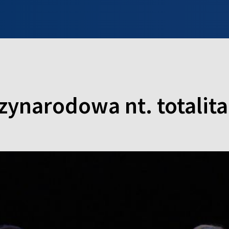
INFO WILNO
WILNO NA DZIEŃ DOBRY
PROGRAMY
ZGŁOŚ
zynarodowa nt. totali