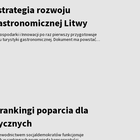
trategia rozwoju
gastronomicznej Litwy
ospodarki i Innowacji po raz pierwszy przygotowuje
ju turystyki gastronomicznej. Dokument ma powstać
spółpracy z branżą gastronomiczną, turystyczną i
 jest uczynienie gastronomii jedną z najważniejszych
ki, zwiększenie jej konkurencyjności i promocja kraju za
rankingi poparcia dla
tycznych
zewodnictwem socjaldemokratów funkcjonuje
ak w rankingach prym wiodą konserwatyści.