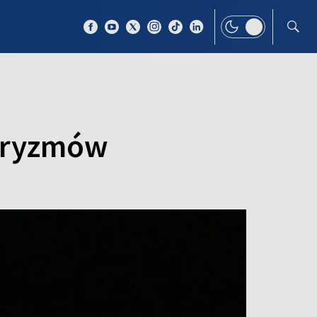
 TEMAT
WIĘCEJ
taryzmów