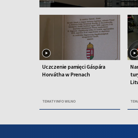
LITWA
Uczczenie pamięci Gáspára
Nar
Horvátha w Prenach
tur
Li
TEMATY INFO WILNO
TEM