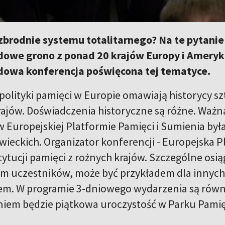
zbrodnie systemu totalitarnego? Na te pytani
owe grono z ponad 20 krajów Europy i Ameryki 
owa konferencja poświęcona tej tematyce.
polityki pamięci w Europie omawiają historycy s
rajów. Doświadczenia historyczne są różne. Ważn
w Europejskiej Platformie Pamięci i Sumienia był
wieckich. Organizator konferencji - Europejska P
ytucji pamięci z rożnych krajów. Szczególne osiąg
em uczestników, może być przykładem dla innych
em. W programie 3-dniowego wydarzenia są równi
em będzie piątkowa uroczystość w Parku Pamię