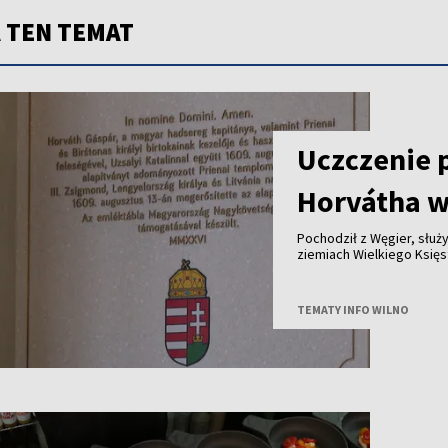
 TEN TEMAT
Uczczenie 
Horvátha w
Pochodził z Węgier, służy
ziemiach Wielkiego Księstwa Lite
królewskich dóbr - ponad cztery stu
jego historię przypomina tablica od
Polski i Węgier.
TEMATY INFO WILNO