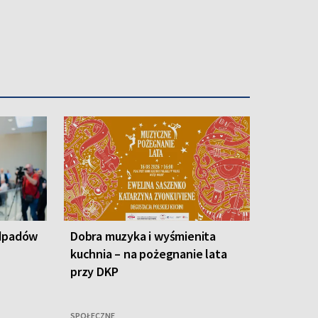
odpadów
Dobra muzyka i wyśmienita
kuchnia – na pożegnanie lata
przy DKP
SPOŁECZNE