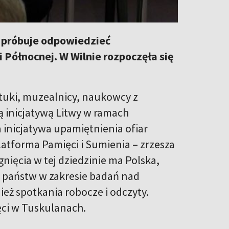
e próbuje odpowiedzieć
Północnej. W Wilnie rozpoczęła się
ztuki, muzealnicy, naukowcy z
ą inicjatywą Litwy w ramach
a inicjatywa upamiętnienia ofiar
latforma Pamięci i Sumienia – zrzesza
nięcia w tej dziedzinie ma Polska,
 państw w zakresie badań nad
eż spotkania robocze i odczyty.
ci w Tuskulanach.