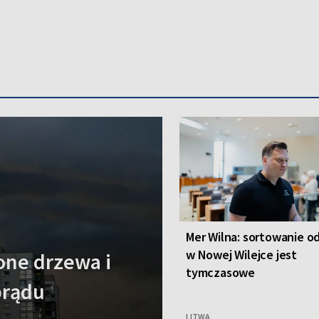
Mer Wilna: sortowanie 
w Nowej Wilejce jest
one drzewa i
tymczasowe
prądu
LITWA