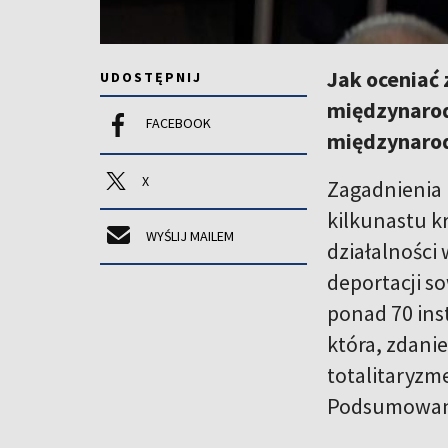
Jak oceniać 
UDOSTĘPNIJ
międzynarod
FACEBOOK
międzynarod
X
Zagadnienia 
kilkunastu k
WYŚLIJ MAILEM
działalności 
deportacji so
ponad 70 inst
która, zdani
totalitaryzm
Podsumowani