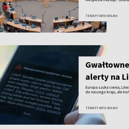
TEMATY INFO WILNO
Gwałtowne 
alerty na L
Europa szuka cienia, Litw
do naszego kraju, ale k
przechodzą już burze z 
TEMATY INFO WILNO