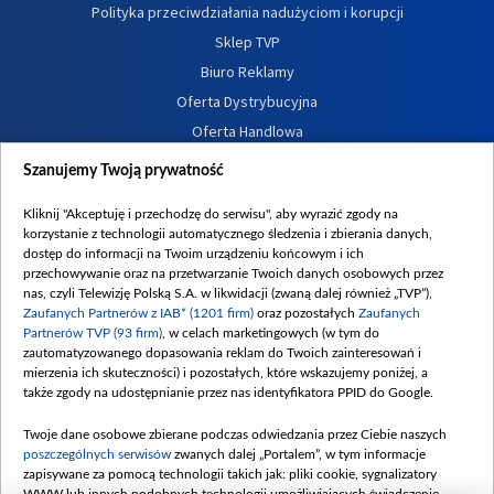
Polityka przeciwdziałania nadużyciom i korupcji
Sklep TVP
Biuro Reklamy
Oferta Dystrybucyjna
Oferta Handlowa
Dostępność
Szanujemy Twoją prywatność
Moje zgody
Kliknij "Akceptuję i przechodzę do serwisu", aby wyrazić zgody na
Procedura zgłoszeń wewnętrznych
korzystanie z technologii automatycznego śledzenia i zbierania danych,
dostęp do informacji na Twoim urządzeniu końcowym i ich
przechowywanie oraz na przetwarzanie Twoich danych osobowych przez
nas, czyli Telewizję Polską S.A. w likwidacji (zwaną dalej również „TVP”),
Zaufanych Partnerów z IAB* (1201 firm)
oraz pozostałych
Zaufanych
Partnerów TVP (93 firm)
, w celach marketingowych (w tym do
zautomatyzowanego dopasowania reklam do Twoich zainteresowań i
mierzenia ich skuteczności) i pozostałych, które wskazujemy poniżej, a
także zgody na udostępnianie przez nas identyfikatora PPID do Google.
Twoje dane osobowe zbierane podczas odwiedzania przez Ciebie naszych
poszczególnych serwisów
zwanych dalej „Portalem”, w tym informacje
zapisywane za pomocą technologii takich jak: pliki cookie, sygnalizatory