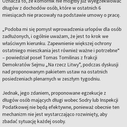
Oznacza to, że komornik nie mógłby już wyegzekwować
długów z dochodów osób, które w ostatnich 6
miesiącach nie pracowały na podstawie umowy o pracę.
„Podoba mi się pomysł wprowadzenia urlopów dla osób
zadłużonych, i ogólnie uważam, że jest to krok we
właściwym kierunku. Zapewnienie większej ochrony
ostatniego mieszkania jest również ważne i potrzebne“
– powiedział poseł Tomas Tomilinas z frakcji
Demokratów Sejmu „Na rzecz Litwy”, podczas dyskusji
nad proponowanym pakietem ustaw na ostatnich
posiedzeniach plenarnych w zeszłym tygodniu.
Jednak, jego zdaniem, proponowane egzekucje z
długów osób mających długi wobec Sodry lub Inspekcji
Podatkowej nie będą efektywne, ponieważ obecnie ten
mechanizm nie jest wystarczająco rozwinięty, aby
zbadać sytuację każdej osoby.