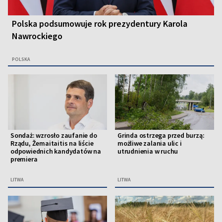
Polska podsumowuje rok prezydentury Karola
Nawrockiego
POLSKA
Sondaż: wzrosło zaufanie do
Grinda ostrzega przed burzą:
Rządu, Žemaitaitis na liście
możliwe zalania ulic i
odpowiednich kandydatów na
utrudnienia w ruchu
premiera
LITWA
LITWA