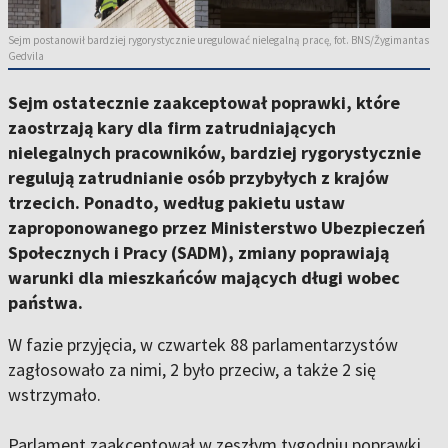
Sejm postanowił bardziej rygorystycznie uregulować nielegalną pracę, fot. BNS/Žygimantas
Gedvila
Sejm ostatecznie zaakceptował poprawki, które
zaostrzają kary dla firm zatrudniających
nielegalnych pracowników, bardziej rygorystycznie
regulują zatrudnianie osób przybyłych z krajów
trzecich. Ponadto, według pakietu ustaw
zaproponowanego przez Ministerstwo Ubezpieczeń
Społecznych i Pracy (SADM), zmiany poprawiają
warunki dla mieszkańców mających długi wobec
państwa.
W fazie przyjęcia, w czwartek 88 parlamentarzystów
zagłosowało za nimi, 2 było przeciw, a także 2 się
wstrzymało.
Parlament zaakceptował w zeszłym tygodniu poprawki