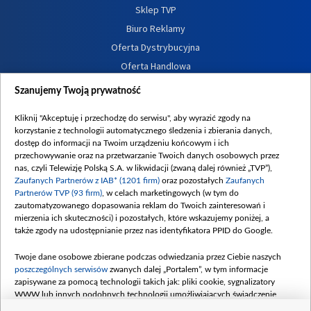
Sklep TVP
Biuro Reklamy
Oferta Dystrybucyjna
Oferta Handlowa
Dostępność
Szanujemy Twoją prywatność
Moje zgody
Kliknij "Akceptuję i przechodzę do serwisu", aby wyrazić zgody na
Procedura zgłoszeń wewnętrznych
korzystanie z technologii automatycznego śledzenia i zbierania danych,
dostęp do informacji na Twoim urządzeniu końcowym i ich
przechowywanie oraz na przetwarzanie Twoich danych osobowych przez
nas, czyli Telewizję Polską S.A. w likwidacji (zwaną dalej również „TVP”),
Zaufanych Partnerów z IAB* (1201 firm)
oraz pozostałych
Zaufanych
Partnerów TVP (93 firm)
, w celach marketingowych (w tym do
zautomatyzowanego dopasowania reklam do Twoich zainteresowań i
mierzenia ich skuteczności) i pozostałych, które wskazujemy poniżej, a
także zgody na udostępnianie przez nas identyfikatora PPID do Google.
Twoje dane osobowe zbierane podczas odwiedzania przez Ciebie naszych
poszczególnych serwisów
zwanych dalej „Portalem”, w tym informacje
zapisywane za pomocą technologii takich jak: pliki cookie, sygnalizatory
WWW lub innych podobnych technologii umożliwiających świadczenie
dopasowanych i bezpiecznych usług, personalizację treści oraz reklam,