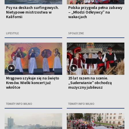
Psy na deskach surfingowych.
Polska przygoda pełna zabawy
Nietypowe mistrzostwa w
– „Młodzi Odkrywcy” na
Kalifornii
wakacjach
LIFESTYLE
SPOŁECZNE
Mrągowo szykuje się na święto
35 lat razem na scenie.
Kresów. Wielki koncert już
„Suderwianie” obchodzą
wkrótce
muzyczny jubileusz
TEMATY INFO WILNO
TEMATY INFO WILNO