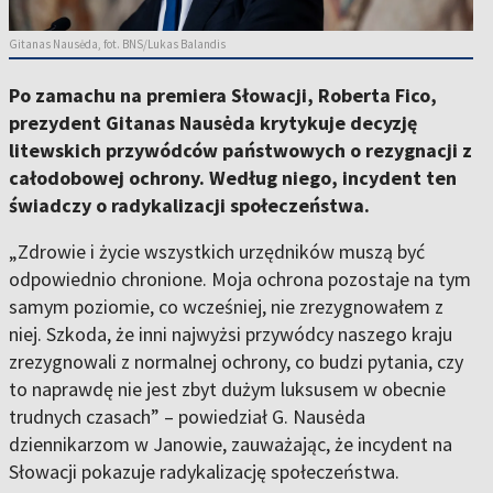
Gitanas Nausėda, fot. BNS/Lukas Balandis
Po zamachu na premiera Słowacji, Roberta Fico,
prezydent Gitanas Nausėda krytykuje decyzję
litewskich przywódców państwowych o rezygnacji z
całodobowej ochrony. Według niego, incydent ten
świadczy o radykalizacji społeczeństwa.
„Zdrowie i życie wszystkich urzędników muszą być
odpowiednio chronione. Moja ochrona pozostaje na tym
samym poziomie, co wcześniej, nie zrezygnowałem z
niej. Szkoda, że inni najwyżsi przywódcy naszego kraju
zrezygnowali z normalnej ochrony, co budzi pytania, czy
to naprawdę nie jest zbyt dużym luksusem w obecnie
trudnych czasach” – powiedział G. Nausėda
dziennikarzom w Janowie, zauważając, że incydent na
Słowacji pokazuje radykalizację społeczeństwa.