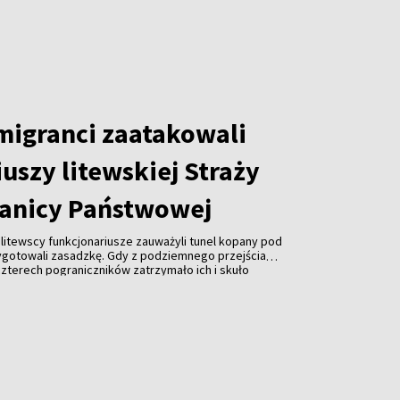
obywateli Rosji, Białorusi i Ukrainy – należy oceniać
 migranci zaatakowali
uszy litewskiej Straży
anicy Państwowej
, litewscy funkcjonariusze zauważyli tunel kopany pod
ygotowali zasadzkę. Gdy z podziemnego przejścia
 czterech pograniczników zatrzymało ich i skuło
ej z tunelu wyszło około 20 kolejnych osób, które
uszy. Wobec przewagi liczebnej napastników
eni się wycofać.