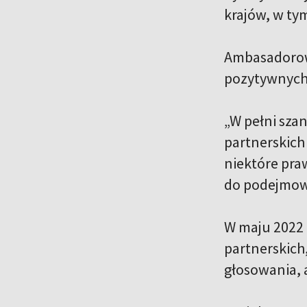
krajów, w tym
Ambasadorowi
pozytywnych 
„W pełni sza
partnerskich 
niektóre pra
do podejmowa
W maju 2022 
partnerskich
głosowania, a