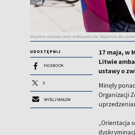
Wspólne oświadczenie ambasadorów: Wsparcie dla społecz
17 maja, w 
UDOSTĘPNIJ
Litwie amba
FACEBOOK
ustawy o zw
X
Minęły ponad
Organizacji Z
WYŚLIJ MAILEM
uprzedzeniam
„Orientacja 
dyskryminacj