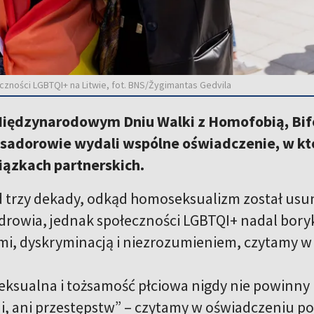
ności LGBTQI+ na Litwie, fot. BNS/Žygimantas Gedvila
Międzynarodowym Dniu Walki z Homofobią, Bifo
sadorowie wydali wspólne oświadczenie, w któ
iązkach partnerskich.
 trzy dekady, odkąd homoseksualizm został usuni
drowia, jednak społeczności LGBTQI+ nadal boryka
i, dyskryminacją i niezrozumieniem, czytamy w
seksualna i tożsamość płciowa nigdy nie powinny
i, ani przestępstw” – czytamy w oświadczeniu 