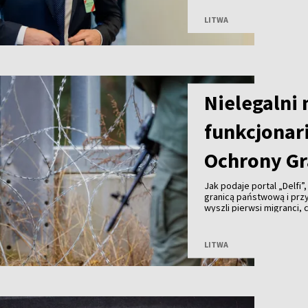
grup społecznych – m.in. 
indywidualnie.
LITWA
Nielegalni
funkcjonari
Ochrony Gr
Jak podaje portal „Delfi”
granicą państwową i prz
wyszli pierwsi migranci,
kajdankami. Chwilę późni
zaatakowały funkcjonari
pogranicznicy byli zmusz
LITWA