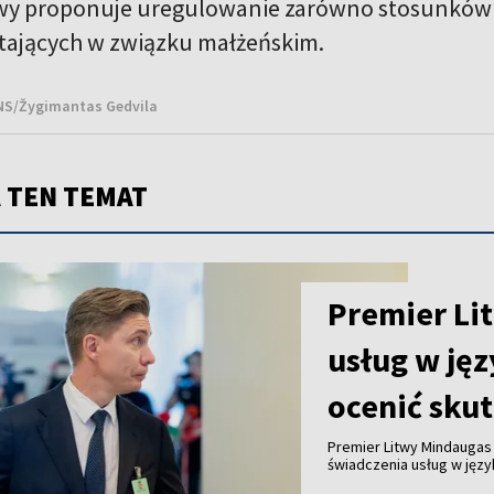
awy proponuje uregulowanie zarówno stosunków 
tających w związku małżeńskim.
BNS/Žygimantas Gedvila
 TEN TEMAT
Premier Lit
usług w jęz
ocenić skut
Premier Litwy Mindaugas
świadczenia usług w języ
których mieszkańców tak