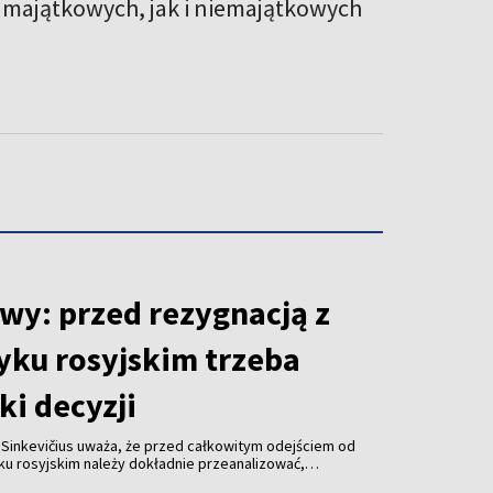
majątkowych, jak i niemajątkowych
wy: przed rezygnacją z
yku rosyjskim trzeba
ki decyzji
 Sinkevičius uważa, że przed całkowitym odejściem od
ku rosyjskim należy dokładnie przeanalizować,
a decyzja dotknie. Jego zdaniem sytuację różnych