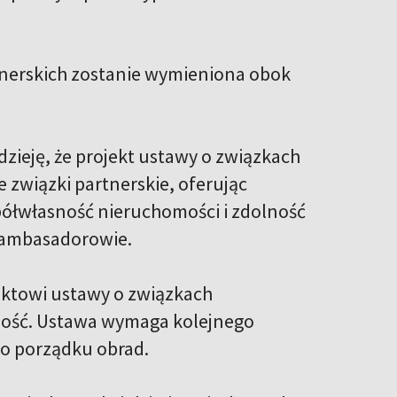
tnerskich zostanie wymieniona obok
zieję, że projekt ustawy o związkach
e związki partnerskie, oferując
półwłasność nieruchomości i zdolność
i ambasadorowie.
ektowi ustawy o związkach
szość. Ustawa wymaga kolejnego
 do porządku obrad.