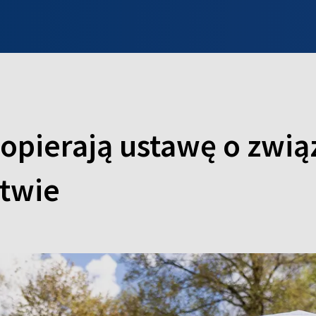
INFO WILNO
WILNO NA DZIEŃ DOBRY
PROGRAMY
ZGŁOŚ
pierają ustawę o zwią
itwie