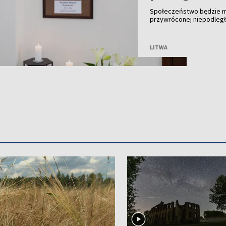
Społeczeństwo będzie m
przywróconej niepodległe
Janów w środę w godzina
będą msze św. za zmarłą
LITWA