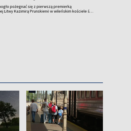
ogło pożegnać się z pierwszą premierką
j Litwy Kazimirą Prunskien
ė
w wileńskim kościele św.
ch od 14 do 20. Wieczorem w kościele odprawione
.