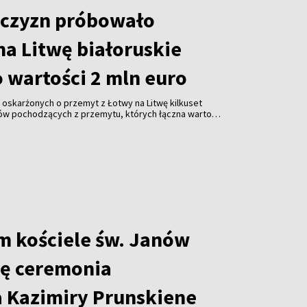
czyzn próbowało
na Litwę białoruskie
 wartości 2 mln euro
oskarżonych o przemyt z Łotwy na Litwę kilkuset
ów pochodzących z przemytu, których łączna wartość
– poinformowała w środę Prokuratura Generalna Litwy.
m kościele św. Janów
ię ceremonia
 Kazimiry Prunskiene