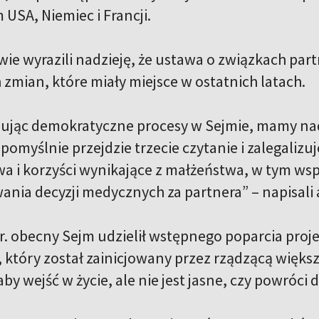
 USA, Niemiec i Francji.
e wyrazili nadzieję, że ustawa o związkach par
zmian, które miały miejsce w ostatnich latach.
nując demokratyczne procesy w Sejmie, mamy nad
pomyślnie przejdzie trzecie czytanie i zalegalizuj
wa i korzyści wynikające z małżeństwa, w tym ws
nia decyzji medycznych za partnera” – napisal
r. obecny Sejm udzielił wstępnego poparcia proj
, który został zainicjowany przez rządzącą więk
by wejść w życie, ale nie jest jasne, czy powróci