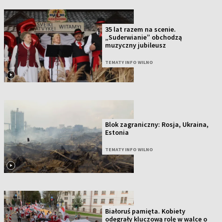
35 lat razem na scenie.
„Suderwianie” obchodzą
muzyczny jubileusz
TEMATY INFO WILNO
Blok zagraniczny: Rosja, Ukraina,
Estonia
TEMATY INFO WILNO
Białoruś pamięta. Kobiety
odegrały kluczową rolę w walce o