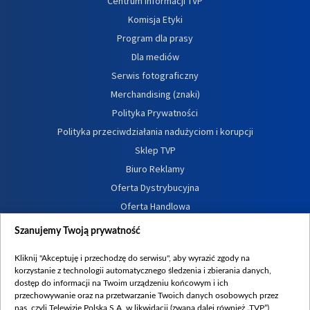
Centrum informacji TVP
Komisja Etyki
Program dla prasy
Dla mediów
Serwis fotograficzny
Merchandising (znaki)
Polityka Prywatności
Polityka przeciwdziałania nadużyciom i korupcji
Sklep TVP
Biuro Reklamy
Oferta Dystrybucyjna
Oferta Handlowa
Dostępność
Szanujemy Twoją prywatność
Moje zgody
Kliknij "Akceptuję i przechodzę do serwisu", aby wyrazić zgody na
Procedura zgłoszeń wewnętrznych
korzystanie z technologii automatycznego śledzenia i zbierania danych,
dostęp do informacji na Twoim urządzeniu końcowym i ich
przechowywanie oraz na przetwarzanie Twoich danych osobowych przez
nas, czyli Telewizję Polską S.A. w likwidacji (zwaną dalej również „TVP”),