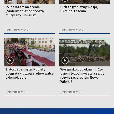
35 lat razem na scenie.
Blok zagraniczny: Rosja,
„Suderwianie” obchodzą
Ukraina, Estonia
muzyczny jubileusz
TEMATY INFO WILNO
TEMATY INFO WILNO
Białoruś pamięta. Kobiety
Wysypisko pod oknami. Czy
odegrały kluczową rolę w walce
osiem tygodni wystarczy, by
o demokrację
rozwiązać problem Nowej
Wilejki?
TEMATY INFO WILNO
TEMATY INFO WILNO