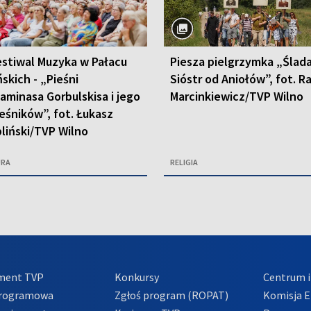
estiwal Muzyka w Pałacu
Piesza pielgrzymka „Ślad
ńskich - „Pieśni
Sióstr od Aniołów”, fot. R
aminasa Gorbulskisa i jego
Marcinkiewicz/TVP Wilno
eśników”, fot. Łukasz
liński/TVP Wilno
URA
RELIGIA
ment TVP
Konkursy
Centrum i
Programowa
Zgłoś program (ROPAT)
Komisja E