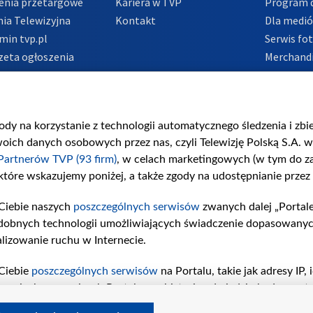
enia przetargowe
Kariera w TVP
Program d
ia Telewizyjna
Kontakt
Dla medi
min tvp.pl
Serwis fo
zeta ogłoszenia
Merchandi
acje o nadawcy
Polityka 
Polityka 
nadużycio
gody na korzystanie z technologii automatycznego śledzenia i zb
ch danych osobowych przez nas, czyli Telewizję Polską S.A. w 
Partnerów TVP (93 firm)
, w celach marketingowych (w tym do 
 które wskazujemy poniżej, a także zgody na udostępnianie przez
Ciebie naszych
poszczególnych serwisów
zwanych dalej „Portal
dobnych technologii umożliwiających świadczenie dopasowanych i
lizowanie ruchu w Internecie.
Ciebie
poszczególnych serwisów
na Portalu, takie jak adresy IP
iwaniach w serwisach Portalu czy historia odwiedzin będą prze
tępujących celów i funkcji: przechowywania informacji na urząd