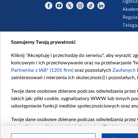
Ogłosz
Akadem
Regula
Telega
Inform
Szanujemy Twoją prywatność
Kliknij "Akceptuję i przechodzę do serwisu", aby wyrazić z
końcowym i ich przechowywanie oraz na przetwarzanie Twoi
Partnerów z IAB* (1201 firm)
oraz pozostałych
Zaufanych 
zainteresowań i mierzenia ich skuteczności) i pozostałych,
Twoje dane osobowe zbierane podczas odwiedzania przez 
takich jak: pliki cookie, sygnalizatory WWW lub innych po
udostępnianie funkcji mediów społecznościowych oraz ana
Twoje dane osobowe zbierane podczas odwiedzania przez 
identyfikatory plików cookie, informacje o Twoich wyszuk
pozostałych
Zaufanych Partnerów TVP
dla realizacji nas