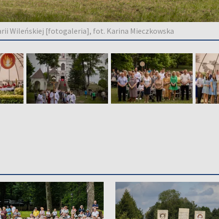
i Wileńskiej [fotogaleria], fot. Karina Mieczkowska