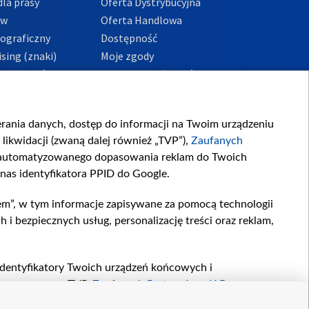
la prasy
Oferta Dystrybucyjna
ów
Oferta Handlowa
tograficzny
Dostępność
sing (znaki)
Moje zgody
Prywatności
Procedura zgłoszeń
wewnętrznych
przeciwdziałania
m i korupcji
ierania danych, dostęp do informacji na Twoim urządzeniu
likwidacji (zwaną dalej również „TVP”),
Zaufanych
zautomatyzowanego dopasowania reklam do Twoich
 nas identyfikatora PPID do Google.
em”, w tym informacje zapisywane za pomocą technologii
 bezpiecznych usług, personalizację treści oraz reklam,
, identyfikatory Twoich urządzeń końcowych i
twarzane przez TVP,
Zaufanych Partnerów z IAB
oraz
zeniu lub dostęp do nich, wyboru podstawowych reklam,