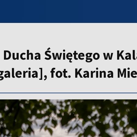
INFO WILNO
WILNO NA DZIEŃ DOBRY
PROGRAMY
ZGŁOŚ
 Ducha Świętego w Kal
galeria], fot. Karina M