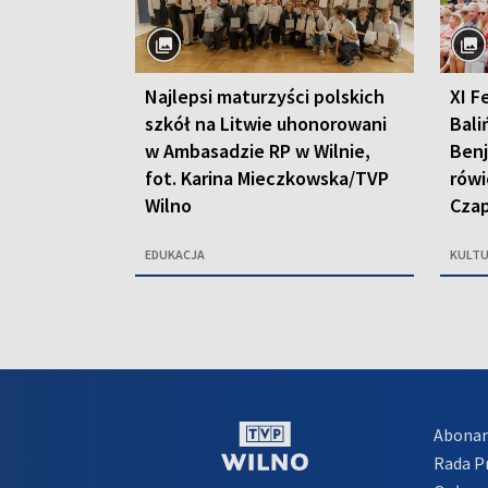
Najlepsi maturzyści polskich
XI F
szkół na Litwie uhonorowani
Bali
w Ambasadzie RP w Wilnie,
Benj
fot. Karina Mieczkowska/TVP
rówi
Wilno
Czap
EDUKACJA
KULT
Abona
Rada 