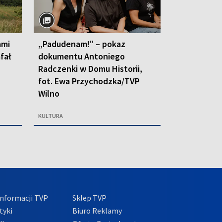
ami
„Padudenam!” – pokaz
afał
dokumentu Antoniego
Radczenki w Domu Historii,
fot. Ewa Przychodzka/TVP
Wilno
KULTURA
nformacji TVP
Sklep TVP
tyki
Biuro Reklamy