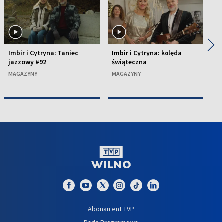
◀
▶
Imbir i Cytryna: Taniec
Imbir i Cytryna: kolęda
Im
jazzowy #92
świąteczna
Ł
MAGAZYNY
MAGAZYNY
M
Abonament TVP