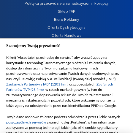
Polityka przeciwdziałania nadużyciom i korupcji
Sklep TVP
Biuro Reklamy
Oferta Dystrybucyjna
Oferta Handlowa
Dostępność
Szanujemy Twoją prywatność
Moje zgody
Kliknij "Akceptuję i przechodzę do serwisu", aby wyrazić zgody na
Procedura zgłoszeń wewnętrznych
korzystanie z technologii automatycznego śledzenia i zbierania danych,
dostęp do informacji na Twoim urządzeniu końcowym i ich
przechowywanie oraz na przetwarzanie Twoich danych osobowych przez
nas, czyli Telewizję Polską S.A. w likwidacji (zwaną dalej również „TVP”),
Zaufanych Partnerów z IAB* (1201 firm)
oraz pozostałych
Zaufanych
Partnerów TVP (93 firm)
, w celach marketingowych (w tym do
zautomatyzowanego dopasowania reklam do Twoich zainteresowań i
mierzenia ich skuteczności) i pozostałych, które wskazujemy poniżej, a
także zgody na udostępnianie przez nas identyfikatora PPID do Google.
Twoje dane osobowe zbierane podczas odwiedzania przez Ciebie naszych
poszczególnych serwisów
zwanych dalej „Portalem”, w tym informacje
zapisywane za pomocą technologii takich jak: pliki cookie, sygnalizatory