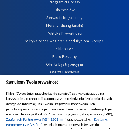
Program dla prasy
Dla mediów
Serwis fotograficzny
Merchandising (znaki)
Polityka Prywatności
Polityka przeciwdziałania nadużyciom i korupcji
Sklep TVP
Biuro Reklamy
Oferta Dystrybucyjna
Oferta Handlowa
Dostępność
Szanujemy Twoją prywatność
Moje zgody
Kliknij "Akceptuję i przechodzę do serwisu", aby wyrazić zgody na
Procedura zgłoszeń wewnętrznych
korzystanie z technologii automatycznego śledzenia i zbierania danych,
dostęp do informacji na Twoim urządzeniu końcowym i ich
przechowywanie oraz na przetwarzanie Twoich danych osobowych przez
nas, czyli Telewizję Polską S.A. w likwidacji (zwaną dalej również „TVP”),
Zaufanych Partnerów z IAB* (1201 firm)
oraz pozostałych
Zaufanych
Partnerów TVP (93 firm)
, w celach marketingowych (w tym do